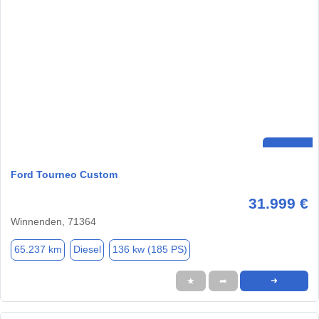
Ford Tourneo Custom
31.999 €
Winnenden, 71364
65.237 km
Diesel
136 kw (185 PS)
★
➦
➜