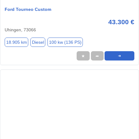
Ford Tourneo Custom
43.300 €
Uhingen, 73066
18.905 km
Diesel
100 kw (136 PS)
★
➦
➜