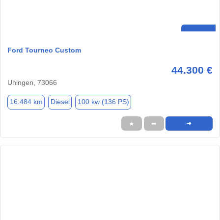
Ford Tourneo Custom
44.300 €
Uhingen, 73066
16.484 km
Diesel
100 kw (136 PS)
★
➦
➜