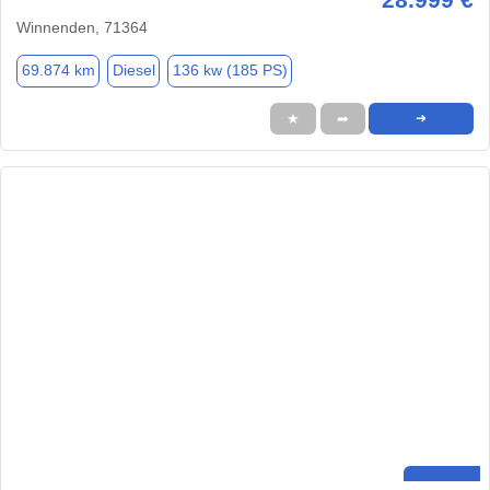
Winnenden, 71364
69.874 km
Diesel
136 kw (185 PS)
★
➦
➜