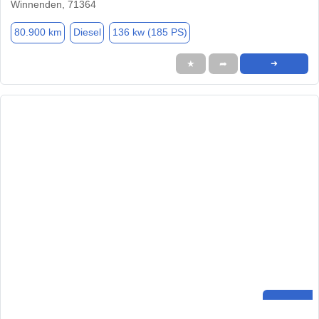
Winnenden, 71364
80.900 km
Diesel
136 kw (185 PS)
★
➦
➜