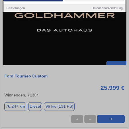
Einstellungen
Datenschutzerklärung
Ford Tourneo Custom
25.999 €
Winnenden, 71364
76.247 km
Diesel
96 kw (131 PS)
★
➦
➜