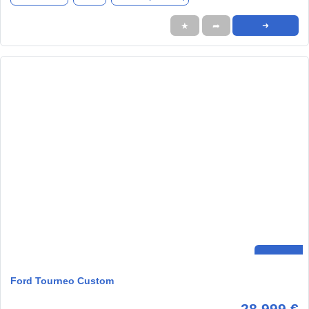
★
➦
➜
Ford Tourneo Custom
28.999 €