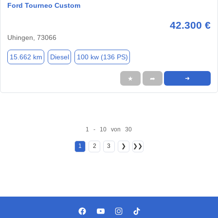
Ford Tourneo Custom
42.300 €
Uhingen, 73066
15.662 km
Diesel
100 kw (136 PS)
★
➦
➜
1 - 10 von 30
1
2
3
❯
❯❯