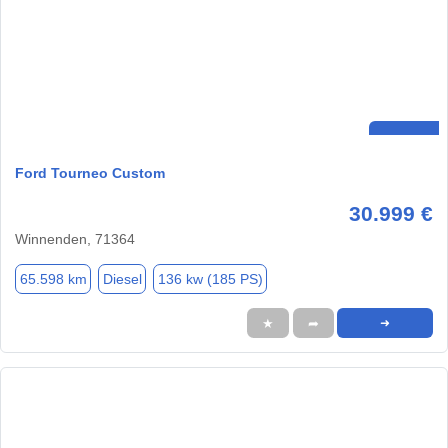
Ford Tourneo Custom
30.999 €
Winnenden, 71364
65.598 km
Diesel
136 kw (185 PS)
★
➦
➜