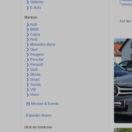
Altbac
❯ Oldtimer
❯ E-Auto
Marken
Auf der
❯ Audi
❯ BMW
❯ Cupra
❯ Ford
❯ Mercedes-Benz
❯ Opel
❯ Peugeot
❯ Porsche
❯ Renault
❯ Seat
❯ Skoda
❯ Smart
❯ Toyota
❯ VW
❯ Volvo
Messen & Events
Experten finden
Orte im Umkreis