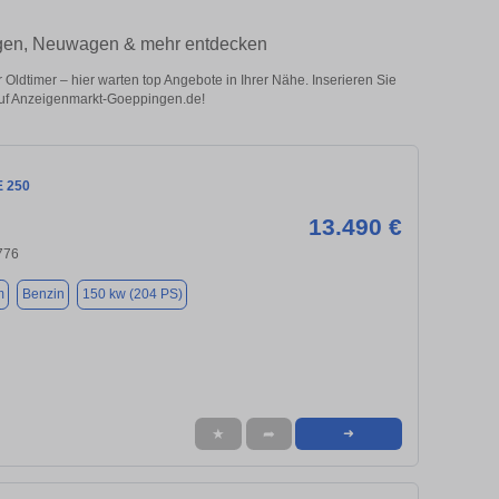
wagen, Neuwagen & mehr entdecken
dtimer – hier warten top Angebote in Ihrer Nähe. Inserieren Sie
 auf Anzeigenmarkt-Goeppingen.de!
E 250
13.490 €
776
m
Benzin
150 kw (204 PS)
★
➦
➜