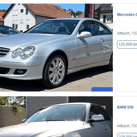
Mercedes 
Altbach, 73
125.000 k
BMW 550
Altbach, 73