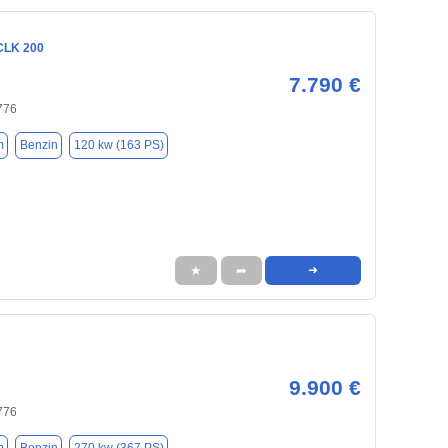
CLK 200
7.790 €
776
m
Benzin
120 kw (163 PS)
★
➦
➜
9.900 €
776