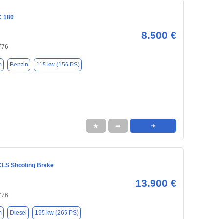
C 180
8.500 €
776
m
Benzin
115 kw (156 PS)
★
➦
➜
LS Shooting Brake
13.900 €
776
m
Diesel
195 kw (265 PS)