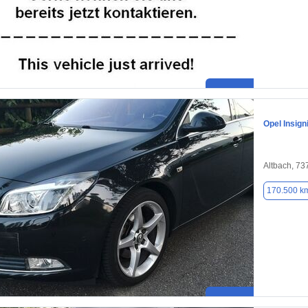
Opel Insign
Altbach, 73
170.500 k