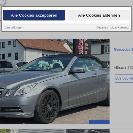
h
Ihr perfektes Autoangebot in Altbach – Gebraucht
Alle Cookies akzeptieren
Alle Cookies ablehnen
 Suche nach einem Gebrauchtwagen in Altbach? Ob Kleinwagen, SUV, Cabrio oder Ol
Ihr Auto kostenlos oder finden Sie Ihr nächstes Fahrzeug
Einstellungen
Datenschutzerklärung
Mercedes 
Altbach, 73
169.500 k