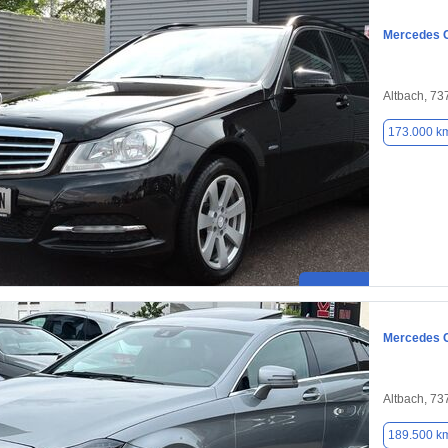
Mercedes 
Altbach, 73
173.000 k
Mercedes C
Altbach, 73
189.500 k