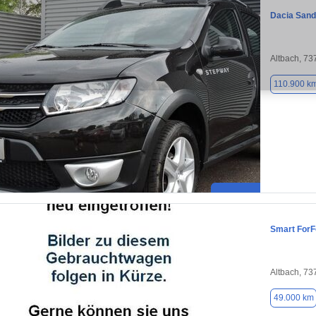
Dacia Sand
Altbach, 73
110.900 k
Smart ForF
Altbach, 73
49.000 km