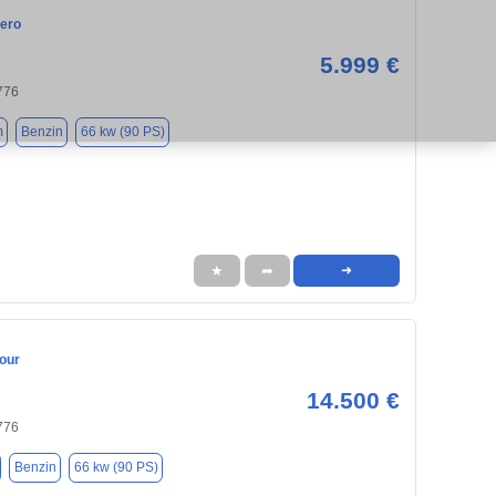
ero
5.999 €
776
m
Benzin
66 kw (90 PS)
★
➦
➜
our
14.500 €
776
Benzin
66 kw (90 PS)