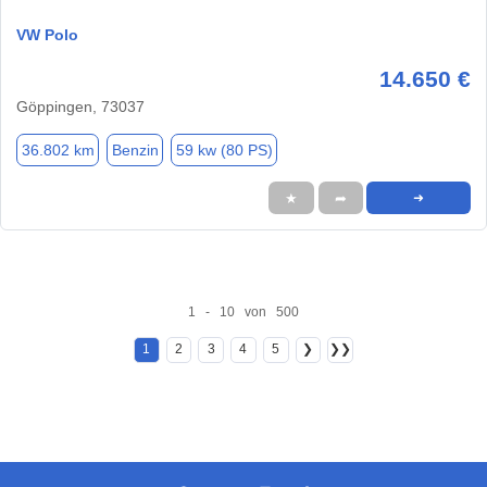
VW Polo
14.650 €
Göppingen, 73037
36.802 km
Benzin
59 kw (80 PS)
★
➦
➜
1 - 10 von 500
1
2
3
4
5
❯
❯❯