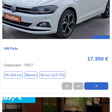
VW Polo
17.350 €
Göppingen, 73037
55.304 km
Benzin
85 kw (116 PS)
★
➦
➜