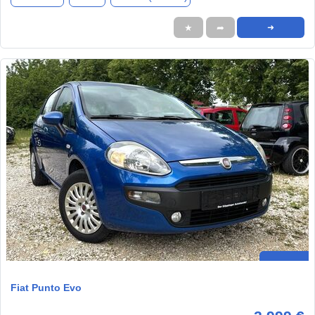
★
➦
➜
Fiat Punto Evo