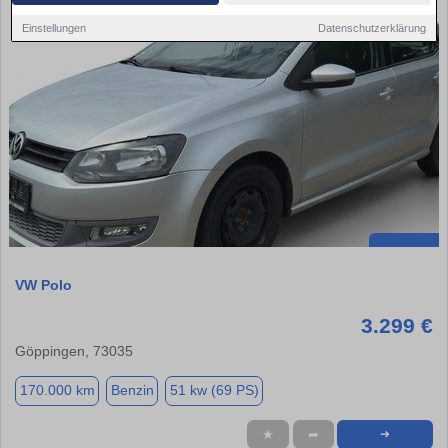
Einstellungen
Datenschutzerklärung
VW Polo
3.299 €
Göppingen, 73035
170.000 km
Benzin
51 kw (69 PS)
★
➦
➜