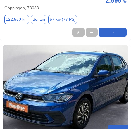
2.999 €
Göppingen, 73033
122.550 km
Benzin
57 kw (77 PS)
★
➦
➜