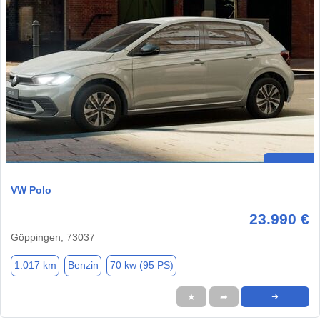
VW Polo
23.990 €
Göppingen, 73037
1.017 km
Benzin
70 kw (95 PS)
★
➦
➜