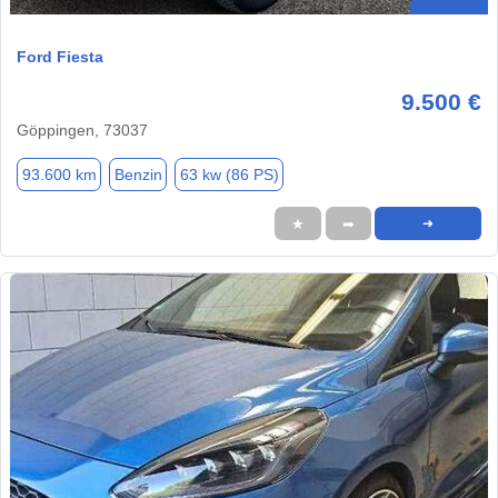
Ford Fiesta
9.500 €
Göppingen, 73037
93.600 km
Benzin
63 kw (86 PS)
★
➦
➜