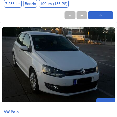
7.238 km
Benzin
100 kw (136 PS)
★
➦
➜
VW Polo