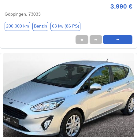
3.990 €
Göppingen, 73033
200.000 km
Benzin
63 kw (86 PS)
★
➦
➜