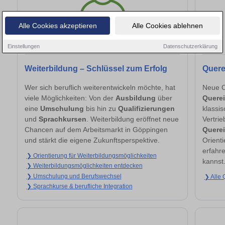
Alle Cookies akzeptieren
Alle Cookies ablehnen
Einstellungen
Datenschutzerklärung
Weiterbildung – Schlüssel zum Erfolg
Quere
Wer sich beruflich weiterentwickeln möchte, hat
Neue C
viele Möglichkeiten: Von der
Ausbildung
über
Querei
eine
Umschulung
bis hin zu
Qualifizierungen
klassi
und
Sprachkursen
. Weiterbildung eröffnet neue
Vertri
Chancen auf dem Arbeitsmarkt in Göppingen
Querei
und stärkt die eigene Zukunftsperspektive.
Orienti
erfahr
❯ Orientierung für Weiterbildungsmöglichkeiten
kannst
❯ Weiterbildungsmöglichkeiten entdecken
❯ Umschulung und Berufswechsel
❯ Alle 
❯ Sprachkurse & berufliche Integration