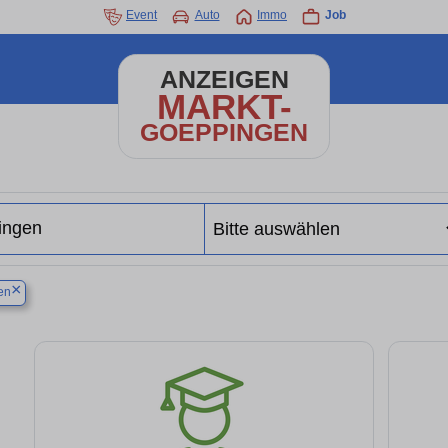
Event
Auto
Immo
Job
ANZEIGEN
MARKT-
GOEPPINGEN
×
en