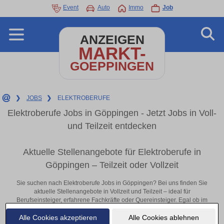
Event
Auto
Immo
Job
ANZEIGEN
MARKT-
GOEPPINGEN
❯
JOBS
❯
ELEKTROBERUFE
Elektroberufe Jobs in Göppingen - Jetzt Jobs in Voll-
und Teilzeit entdecken
Aktuelle Stellenangebote für Elektroberufe in
Göppingen – Teilzeit oder Vollzeit
Sie suchen nach Elektroberufe Jobs in Göppingen? Bei uns finden Sie
aktuelle Stellenangebote in Vollzeit und Teilzeit – ideal für
Berufseinsteiger, erfahrene Fachkräfte oder Quereinsteiger. Egal ob im
Büro, vor Ort oder remote: Entdecken Sie jetzt neue Chancen in Ihrer
Alle Cookies akzeptieren
Alle Cookies ablehnen
Region und bewerben Sie sich direkt auf passende Elektroberufe-