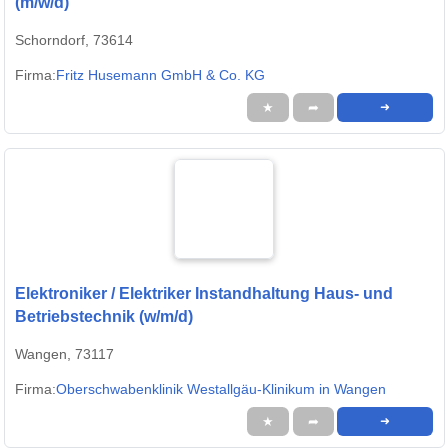
(m/w/d)
Schorndorf, 73614
Firma:
Fritz Husemann GmbH & Co. KG
★
➦
➜
Elektroniker / Elektriker Instandhaltung Haus- und
Betriebstechnik (w/m/d)
Wangen, 73117
Firma:
Oberschwabenklinik Westallgäu-Klinikum in Wangen
★
➦
➜