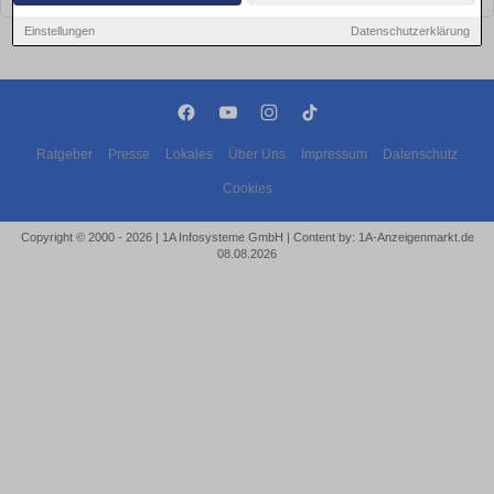
Einstellungen
Datenschutzerklärung
Ratgeber
Presse
Lokales
Über Uns
Impressum
Datenschutz
Cookies
Copyright © 2000 - 2026 | 1A Infosysteme GmbH | Content by: 1A-Anzeigenmarkt.de
08.08.2026