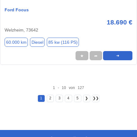
Ford Focus
18.690 €
Welzheim, 73642
60.000 km
Diesel
85 kw (116 PS)
★
➦
➜
1 - 10 von 127
1
2
3
4
5
❯
❯❯