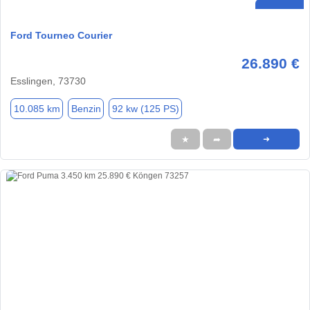
Ford Tourneo Courier
26.890 €
Esslingen, 73730
10.085 km
Benzin
92 kw (125 PS)
★
➦
➜