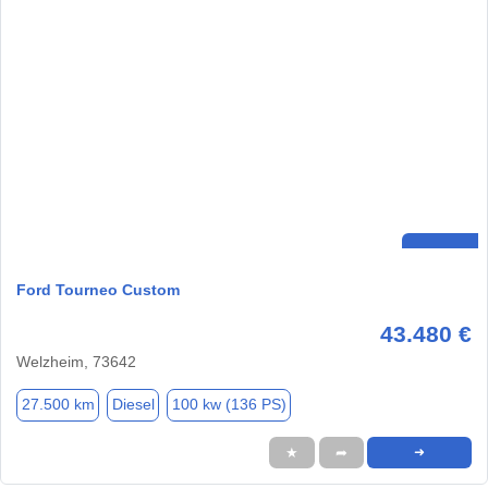
Ford Tourneo Custom
43.480 €
Welzheim, 73642
27.500 km
Diesel
100 kw (136 PS)
★
➦
➜