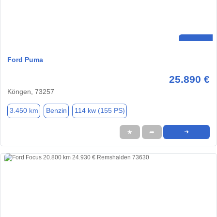
Ford Puma
25.890 €
Köngen, 73257
3.450 km
Benzin
114 kw (155 PS)
★
➦
➜