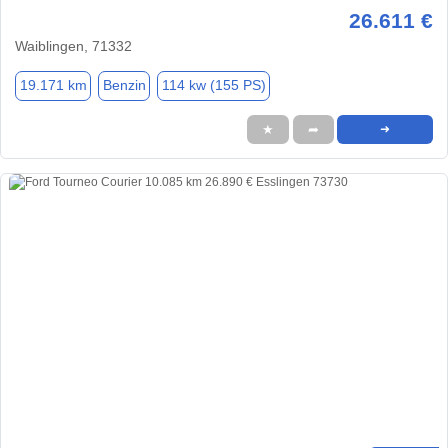
26.611 €
Waiblingen, 71332
19.171 km
Benzin
114 kw (155 PS)
★
➦
➜