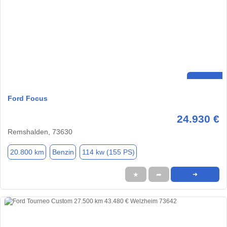
Ford Focus
24.930 €
Remshalden, 73630
20.800 km
Benzin
114 kw (155 PS)
★
➦
➜