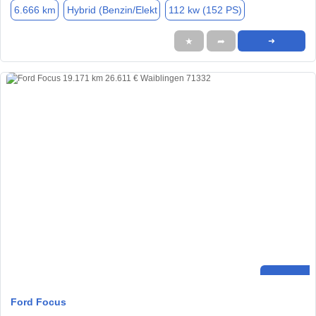
6.666 km
Hybrid (Benzin/Elekt
112 kw (152 PS)
★
➦
➜
Ford Focus