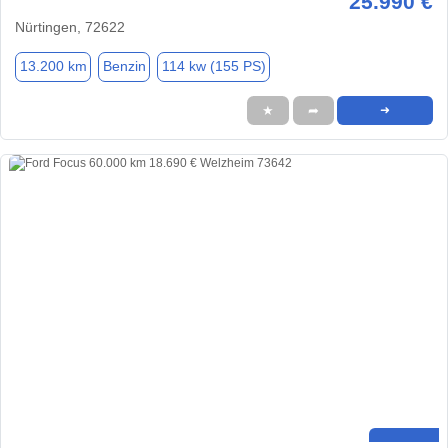
25.990 €
Nürtingen, 72622
13.200 km
Benzin
114 kw (155 PS)
★
➦
➜