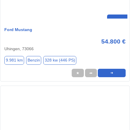
Ford Mustang
54.800 €
Uhingen, 73066
9.981 km
Benzin
328 kw (446 PS)
★
➦
➜