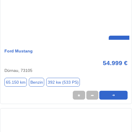
Ford Mustang
54.999 €
Dürnau, 73105
65.150 km
Benzin
392 kw (533 PS)
★
➦
➜