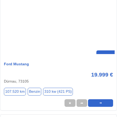
Ford Mustang
19.999 €
Dürnau, 73105
107.520 km
Benzin
310 kw (421 PS)
★
➦
➜