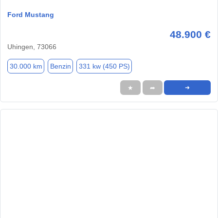
Ford Mustang
48.900 €
Uhingen, 73066
30.000 km
Benzin
331 kw (450 PS)
★
➦
➜