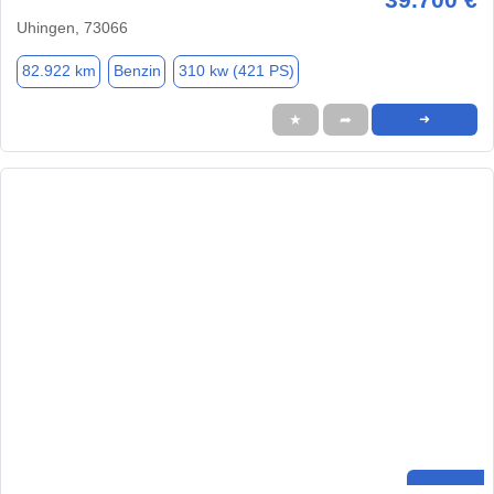
Uhingen, 73066
82.922 km
Benzin
310 kw (421 PS)
★
➦
➜