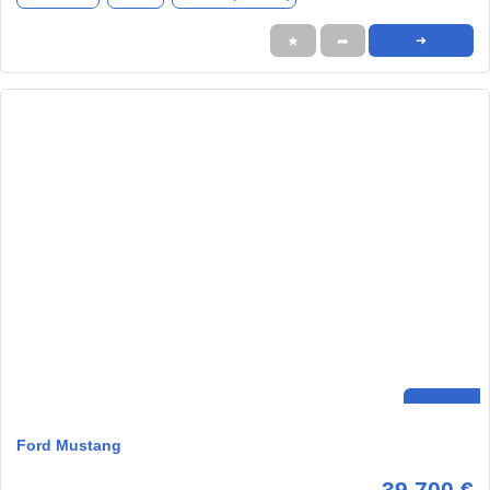
★
➦
➜
Ford Mustang
39.700 €