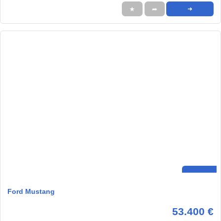
★
➦
➜
Ford Mustang
53.400 €