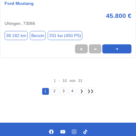
Ford Mustang
45.800 €
Uhingen, 73066
38.182 km
Benzin
331 kw (450 PS)
★
➦
➜
1 - 10 von 31
1
2
3
4
❯
❯❯