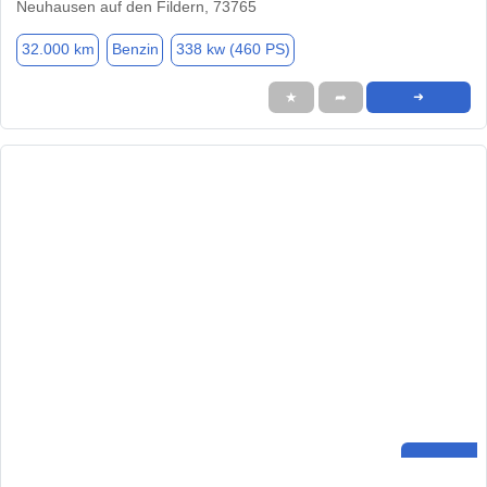
Neuhausen auf den Fildern, 73765
32.000 km
Benzin
338 kw (460 PS)
★
➦
➜