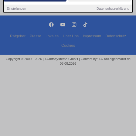
Einstellungen
Datenschutzerklärung
Ratgeber
Presse
Lokales
Über Uns
Impressum
Datenschutz
Cookies
Copyright © 2000 - 2026 | 1A Infosysteme GmbH | Content by: 1A-Anzeigenmarkt.de
08.08.2026