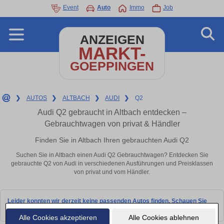
Event
Auto
Immo
Job
ANZEIGEN
MARKT-
GOEPPINGEN
❯
AUTOS
❯
ALTBACH
❯
AUDI
❯
Q2
Audi Q2 gebraucht in Altbach entdecken –
Gebrauchtwagen von privat & Händler
Finden Sie in Altbach Ihren gebrauchten Audi Q2
Suchen Sie in Altbach einen Audi Q2 Gebrauchtwagen? Entdecken Sie
gebrauchte Q2 von Audi in verschiedenen Ausführungen und Preisklassen
von privat und vom Händler.
Leider konnten wir derzeit keine passenden Autos finden. Schauen Sie
bald wieder vorbei!
Alle Cookies akzeptieren
Alle Cookies ablehnen