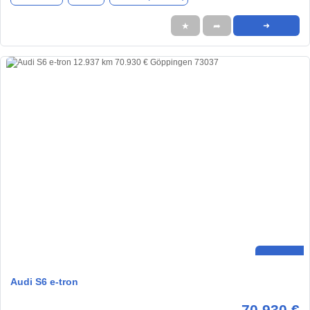
★
➦
➜
Audi S6 e-tron
70.930 €