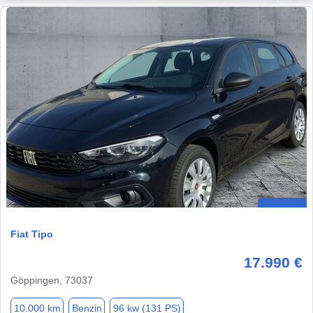
Fiat Tipo
17.990 €
Göppingen, 73037
10.000 km
Benzin
96 kw (131 PS)