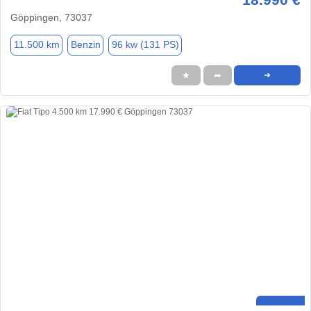
Göppingen, 73037
11.500 km
Benzin
96 kw (131 PS)
★
➦
➜