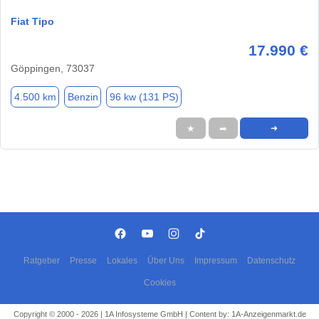
Fiat Tipo
17.990 €
Göppingen, 73037
4.500 km
Benzin
96 kw (131 PS)
★
➦
➜
Ratgeber
Presse
Lokales
Über Uns
Impressum
Datenschutz
Cookies
Copyright © 2000 - 2026 | 1A Infosysteme GmbH | Content by: 1A-Anzeigenmarkt.de