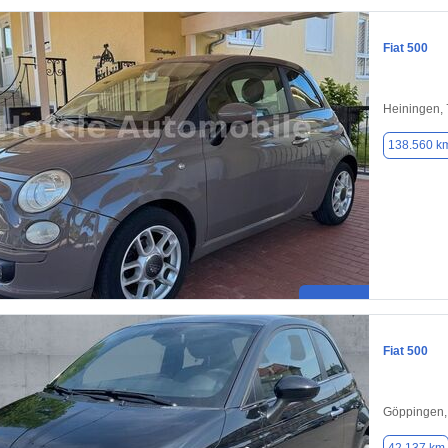
Fiat 500
Heiningen,
138.560 k
Fiat 500
Göppingen,