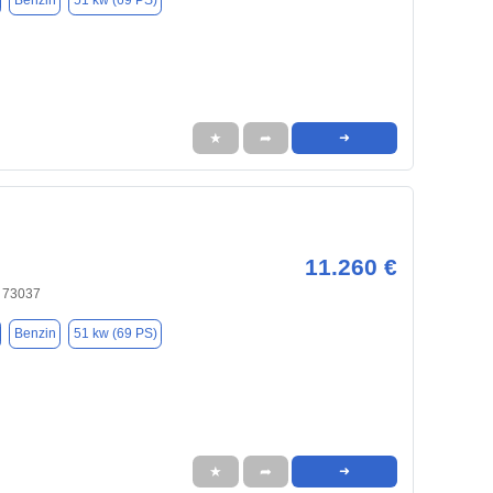
Benzin
51 kw (69 PS)
★
➦
➜
11.260 €
 73037
Benzin
51 kw (69 PS)
★
➦
➜