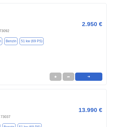
2.950 €
 73092
m
Benzin
51 kw (69 PS)
★
➦
➜
13.990 €
 73037