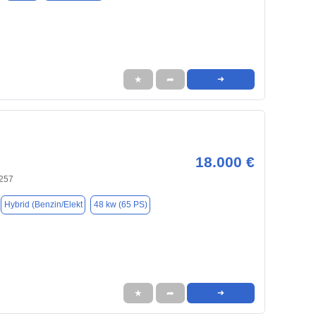
★
➦
➜
18.000 €
257
Hybrid (Benzin/Elekt
48 kw (65 PS)
★
➦
➜