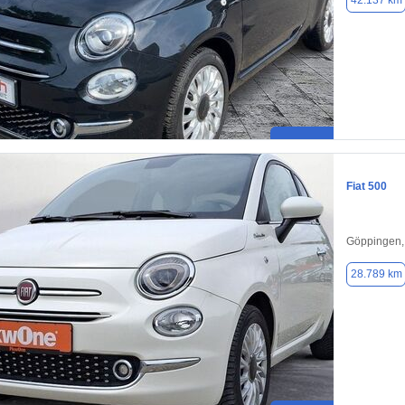
42.137 km
Fiat 500
Göppingen,
28.789 km