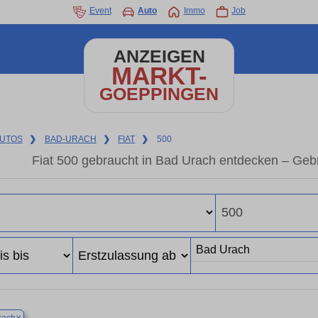
Event
Auto
Immo
Job
ANZEIGEN
MARKT-
GOEPPINGEN
UTOS
❯
BAD-URACH
❯
FIAT
❯
500
Fiat 500 gebraucht in Bad Urach entdecken – Geb
×