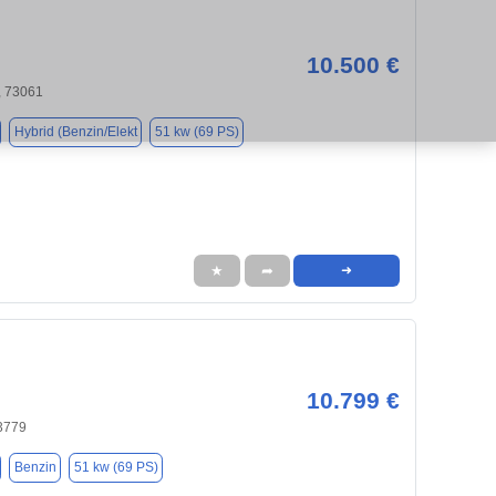
10.500 €
 73061
Hybrid (Benzin/Elekt
51 kw (69 PS)
★
➦
➜
10.799 €
73779
Benzin
51 kw (69 PS)