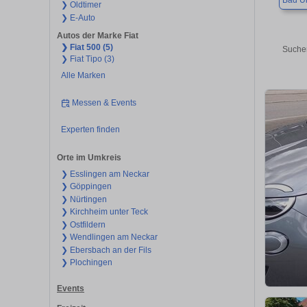
Bad U
❯ Oldtimer
❯ E-Auto
Autos der Marke Fiat
❯ Fiat 500 (5)
Suchen
❯ Fiat Tipo (3)
Alle Marken
Messen & Events
Experten finden
Orte im Umkreis
❯ Esslingen am Neckar
❯ Göppingen
❯ Nürtingen
❯ Kirchheim unter Teck
❯ Ostfildern
❯ Wendlingen am Neckar
❯ Ebersbach an der Fils
❯ Plochingen
Events