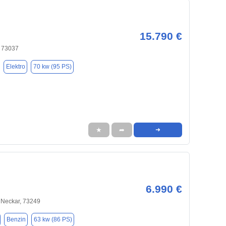
15.790 €
 73037
Elektro
70 kw (95 PS)
★
➦
➜
6.990 €
Neckar, 73249
Benzin
63 kw (86 PS)