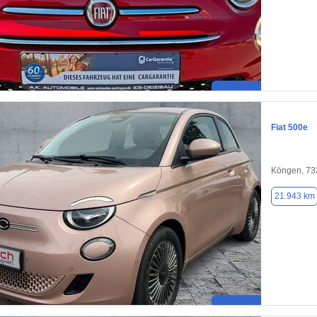
Fiat 500e
Köngen, 73
21.943 km