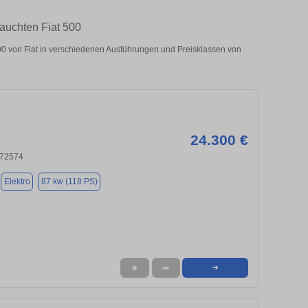
auchten Fiat 500
0 von Fiat in verschiedenen Ausführungen und Preisklassen von
24.300 €
 72574
Elektro
87 kw (118 PS)
★
➦
➜