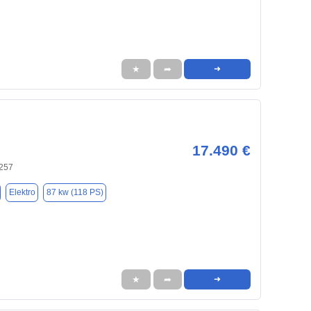
★
➦
➜
17.490 €
257
Elektro
87 kw (118 PS)
★
➦
➜