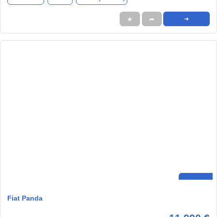
★
➦
➜
Fiat Panda