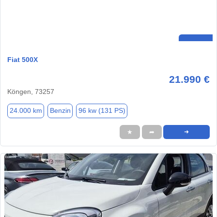
Fiat 500X
21.990 €
Köngen, 73257
24.000 km
Benzin
96 kw (131 PS)
★
➦
➜