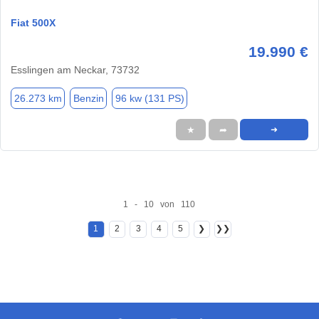
Fiat 500X
19.990 €
Esslingen am Neckar, 73732
26.273 km
Benzin
96 kw (131 PS)
★
➦
➜
1 - 10 von 110
1
2
3
4
5
❯
❯❯