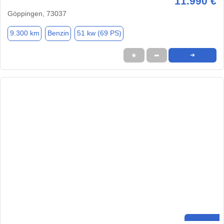
11.990 €
Göppingen, 73037
9.300 km
Benzin
51 kw (69 PS)
★
➦
➜