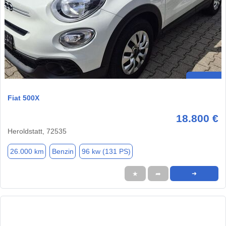
Fiat 500X
18.800 €
Heroldstatt, 72535
26.000 km
Benzin
96 kw (131 PS)
★
➦
➜