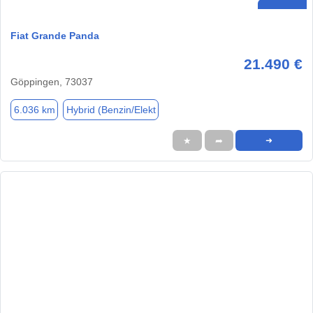
Fiat Grande Panda
21.490 €
Göppingen, 73037
6.036 km
Hybrid (Benzin/Elekt
★
➦
➜