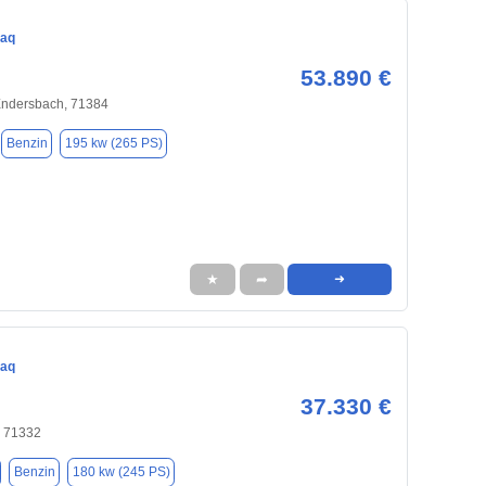
iaq
53.890 €
Endersbach, 71384
Benzin
195 kw (265 PS)
★
➦
➜
iaq
37.330 €
, 71332
Benzin
180 kw (245 PS)