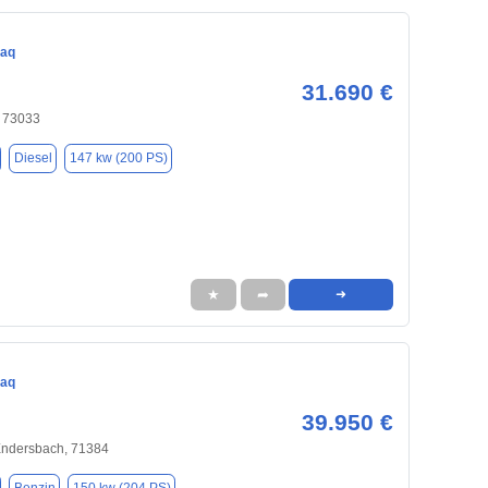
iaq
31.690 €
 73033
Diesel
147 kw (200 PS)
★
➦
➜
iaq
39.950 €
Endersbach, 71384