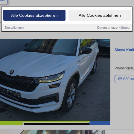
ald
Finden Sie in Aichwald Ihren gebrau
Alle Cookies akzeptieren
Alle Cookies ablehnen
chen Sie in Aichwald einen Skoda Kodiaq Gebrauchtwagen? Entdecken Sie gebra
Preisklassen von privat und vom
Einstellungen
Datenschutzerklärung
Skoda Kod
Waiblingen
185.830 k