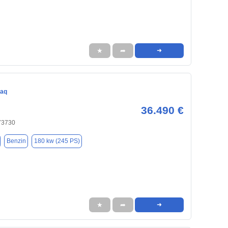
★
➦
➜
iaq
36.490 €
 73730
Benzin
180 kw (245 PS)
★
➦
➜