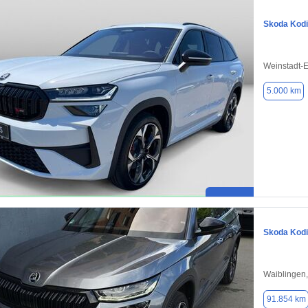
Skoda Kod
Weinstadt-
5.000 km
Skoda Kod
Waiblingen
91.854 km