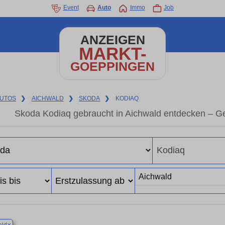
Event
Auto
Immo
Job
ANZEIGEN
MARKT-
GOEPPINGEN
UTOS
❯
AICHWALD
❯
SKODA
❯
KODIAQ
Skoda Kodiaq gebraucht in Aichwald entdecken – G
×