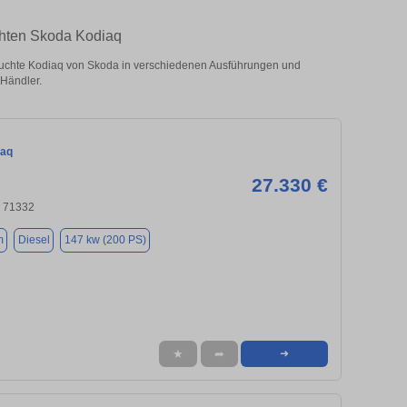
chten Skoda Kodiaq
uchte Kodiaq von Skoda in verschiedenen Ausführungen und
 Händler.
iaq
27.330 €
, 71332
m
Diesel
147 kw (200 PS)
★
➦
➜