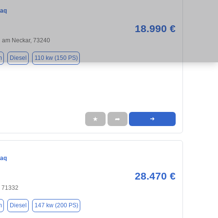
iaq
18.990 €
 am Neckar, 73240
m
Diesel
110 kw (150 PS)
★
➦
➜
iaq
28.470 €
, 71332
m
Diesel
147 kw (200 PS)