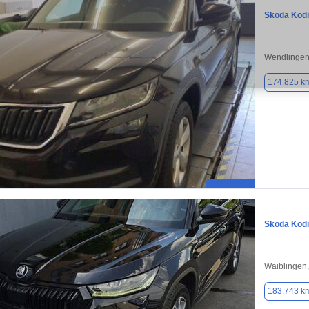
Skoda Kod
Wendlingen
174.825 k
Skoda Kod
Waiblingen
183.743 k