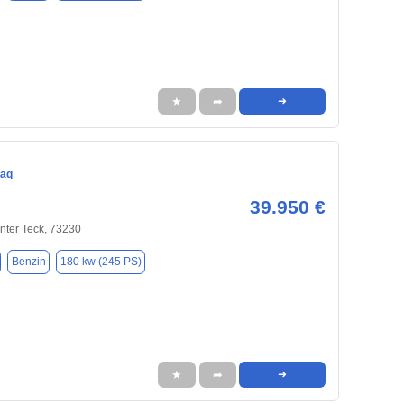
★
➦
➜
iaq
39.950 €
nter Teck, 73230
Benzin
180 kw (245 PS)
★
➦
➜