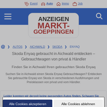
Event
Auto
Immo
Job
ANZEIGEN
MARKT-
GOEPPINGEN
❯
AUTOS
❯
AICHWALD
❯
SKODA
❯
ENYAQ
Skoda Enyaq gebraucht in Aichwald entdecken –
Gebrauchtwagen von privat & Händler
Finden Sie in Aichwald Ihren gebrauchten Skoda Enyaq
Suchen Sie in Aichwald einen Skoda Enyaq Gebrauchtwagen? Entdecken
Sie gebrauchte Enyaq von Skoda in verschiedenen Ausführungen und
Preisklassen von privat und vom Händler.
Leider konnten wir derzeit keine passenden Autos finden. Schauen Sie
bald wieder vorbei!
Alle Cookies akzeptieren
Alle Cookies ablehnen