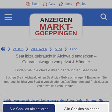
Event
Auto
Immo
Job
ANZEIGEN
MARKT-
GOEPPINGEN
❯
AUTOS
❯
AICHWALD
❯
SEAT
❯
IBIZA
Seat Ibiza gebraucht in Aichwald entdecken –
Gebrauchtwagen von privat & Händler
Finden Sie in Aichwald Ihren gebrauchten Seat Ibiza
Suchen Sie in Aichwald einen Seat Ibiza Gebrauchtwagen? Entdecken Sie
gebrauchte Ibiza von Seat in verschiedenen Ausführungen und Preisklassen
von privat und vom Händler.
Leider konnten wir derzeit keine passenden Autos finden. Schauen Sie
bald wieder vorbei!
Alle Cookies akzeptieren
Alle Cookies ablehnen