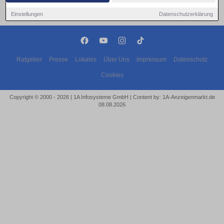
Einstellungen
Datenschutzerklärung
Ratgeber
Presse
Lokales
Über Uns
Impressum
Datenschutz
Cookies
Copyright © 2000 - 2026 | 1A Infosysteme GmbH | Content by: 1A-Anzeigenmarkt.de
08.08.2026