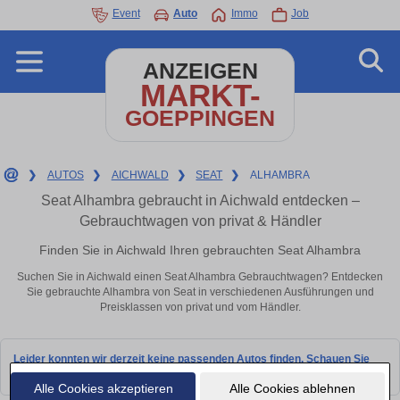
Event
Auto
Immo
Job
ANZEIGEN
MARKT-
GOEPPINGEN
❯
AUTOS
❯
AICHWALD
❯
SEAT
❯
ALHAMBRA
Seat Alhambra gebraucht in Aichwald entdecken –
Gebrauchtwagen von privat & Händler
Finden Sie in Aichwald Ihren gebrauchten Seat Alhambra
Suchen Sie in Aichwald einen Seat Alhambra Gebrauchtwagen? Entdecken
Sie gebrauchte Alhambra von Seat in verschiedenen Ausführungen und
Preisklassen von privat und vom Händler.
Leider konnten wir derzeit keine passenden Autos finden. Schauen Sie
bald wieder vorbei!
Alle Cookies akzeptieren
Alle Cookies ablehnen