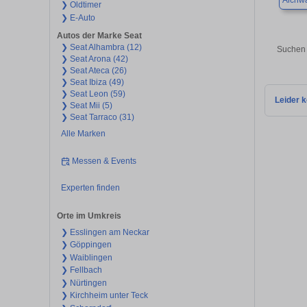
Aichw
❯ Oldtimer
❯ E-Auto
Autos der Marke Seat
❯ Seat Alhambra (12)
Suchen 
❯ Seat Arona (42)
❯ Seat Ateca (26)
❯ Seat Ibiza (49)
❯ Seat Leon (59)
Leider k
❯ Seat Mii (5)
❯ Seat Tarraco (31)
Alle Marken
Messen & Events
Experten finden
Orte im Umkreis
❯ Esslingen am Neckar
❯ Göppingen
❯ Waiblingen
❯ Fellbach
❯ Nürtingen
❯ Kirchheim unter Teck