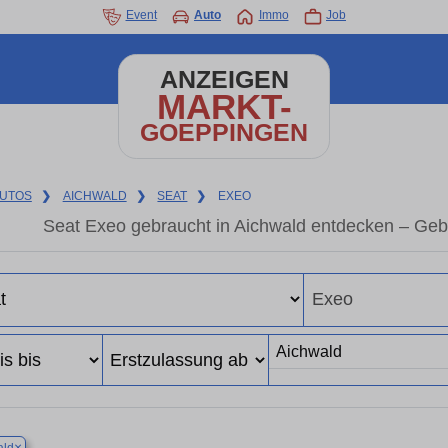
Event
Auto
Immo
Job
ANZEIGEN
MARKT-
GOEPPINGEN
UTOS
❯
AICHWALD
❯
SEAT
❯
EXEO
Seat Exeo gebraucht in Aichwald entdecken – Geb
×