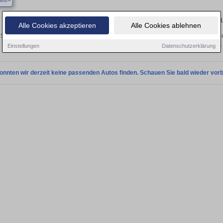
ald
Finden Sie in Aichwald Ihren gebr
Alle Cookies akzeptieren
Alle Cookies ablehnen
Sie in Aichwald einen Seat Exeo Gebrauchtwagen? Entdecken Sie gebrauchte Exe
privat und vom Händler.
Einstellungen
Datenschutzerklärung
onnten wir derzeit keine passenden Autos finden. Schauen Sie bald wieder vorb