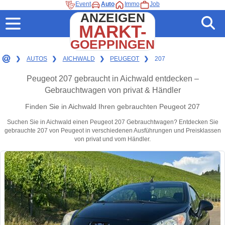
Event
Auto
Immo
Job
ANZEIGEN
MARKT-
GOEPPINGEN
❯
AUTOS
❯
AICHWALD
❯
PEUGEOT
❯
207
Peugeot 207 gebraucht in Aichwald entdecken –
Gebrauchtwagen von privat & Händler
Finden Sie in Aichwald Ihren gebrauchten Peugeot 207
Suchen Sie in Aichwald einen Peugeot 207 Gebrauchtwagen? Entdecken Sie
gebrauchte 207 von Peugeot in verschiedenen Ausführungen und Preisklassen
von privat und vom Händler.