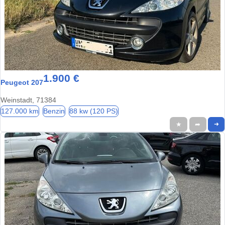
1.900 €
Peugeot 207
Weinstadt, 71384
127.000 km
Benzin
88 kw (120 PS)
★
➦
➜