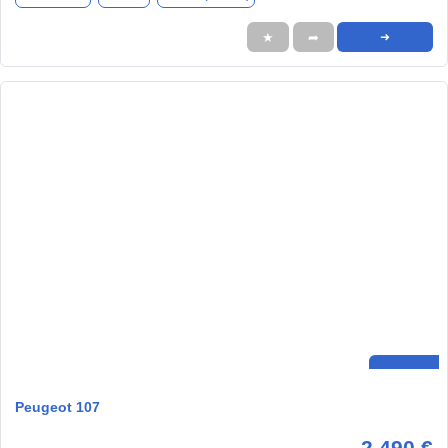
★
➦
➜
Peugeot 107
2.490 €