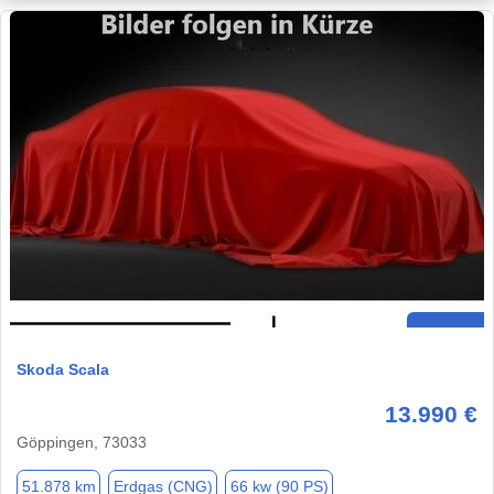
Skoda Scala
13.990 €
Göppingen, 73033
51.878 km
Erdgas (CNG)
66 kw (90 PS)