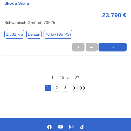
Skoda Scala
23.790 €
Schwäbisch Gmünd, 73525
2.382 km
Benzin
70 kw (95 PS)
★
➦
➜
1 - 10 von 27
1
2
3
❯
❯❯