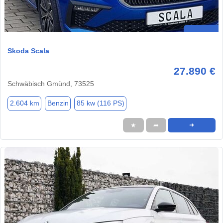
Skoda Scala
27.890 €
Schwäbisch Gmünd, 73525
2.604 km
Benzin
85 kw (116 PS)
★
➦
➜