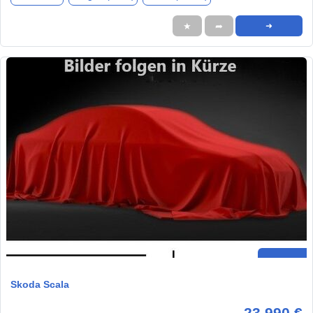
★
➦
➜
Skoda Scala
23.990 €