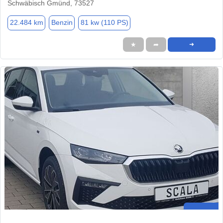
Schwäbisch Gmünd, 73527
22.484 km
Benzin
81 kw (110 PS)
★
➦
➜