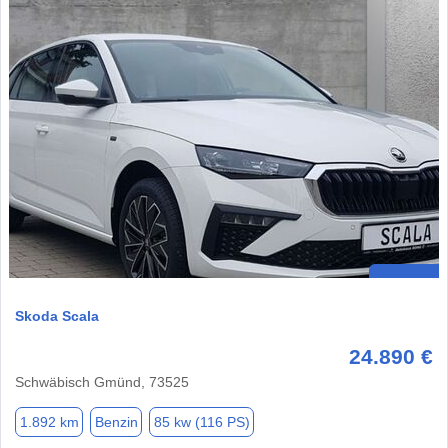
Skoda Scala
24.890 €
Schwäbisch Gmünd, 73525
1.892 km
Benzin
85 kw (116 PS)