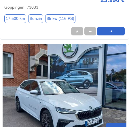
Göppingen, 73033
17.500 km
Benzin
85 kw (116 PS)
★
➦
➜