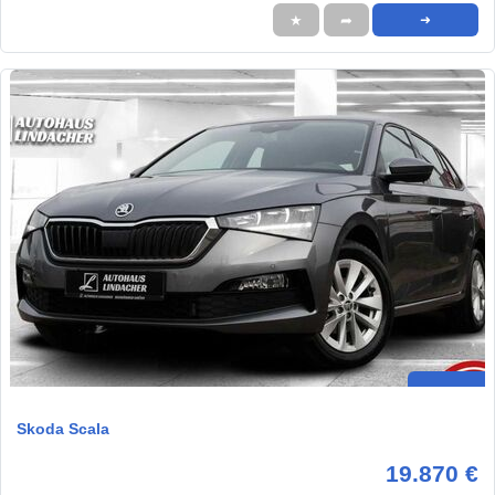
★
➦
➜
Skoda Scala
19.870 €