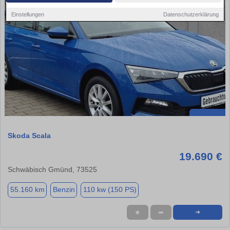
Einstellungen
Datenschutzerklärung
Skoda Scala
19.690 €
Schwäbisch Gmünd, 73525
55.160 km
Benzin
110 kw (150 PS)
★
➦
➜