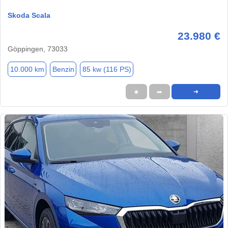
Skoda Scala
23.980 €
Göppingen, 73033
10.000 km
Benzin
85 kw (116 PS)
★
➦
➜