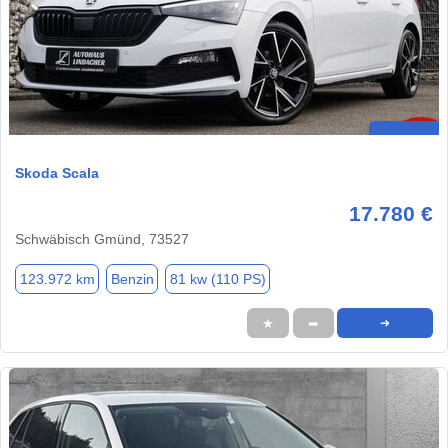
Skoda Scala
17.780 €
Schwäbisch Gmünd, 73527
123.972 km
Benzin
81 kw (110 PS)
★
➦
➜