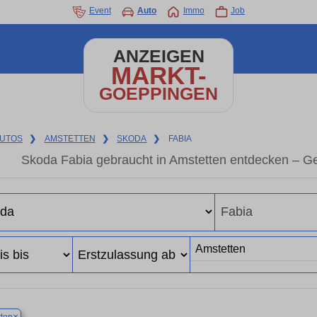
Event
Auto
Immo
Job
ANZEIGEN
MARKT-
GOEPPINGEN
UTOS
❯
AMSTETTEN
❯
SKODA
❯
FABIA
Skoda Fabia gebraucht in Amstetten entdecken – G
×