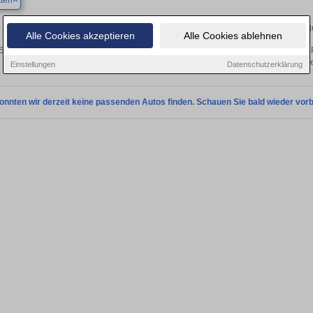
ten
Finden Sie in Amstetten Ihren gebra
Alle Cookies akzeptieren
Alle Cookies ablehnen
ie in Amstetten einen Skoda Fabia Gebrauchtwagen? Entdecken Sie gebrauchte 
von privat und vom Händle
Einstellungen
Datenschutzerklärung
onnten wir derzeit keine passenden Autos finden. Schauen Sie bald wieder vorb