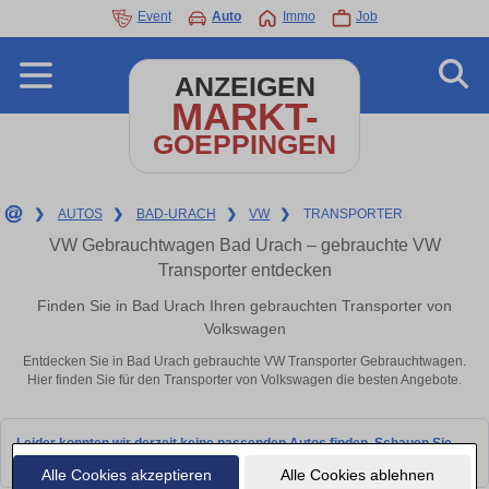
Event
Auto
Immo
Job
ANZEIGEN
MARKT-
GOEPPINGEN
❯
AUTOS
❯
BAD-URACH
❯
VW
❯
TRANSPORTER
VW Gebrauchtwagen Bad Urach – gebrauchte VW
Transporter entdecken
Finden Sie in Bad Urach Ihren gebrauchten Transporter von
Volkswagen
Entdecken Sie in Bad Urach gebrauchte VW Transporter Gebrauchtwagen.
Hier finden Sie für den Transporter von Volkswagen die besten Angebote.
Leider konnten wir derzeit keine passenden Autos finden. Schauen Sie
bald wieder vorbei!
Alle Cookies akzeptieren
Alle Cookies ablehnen