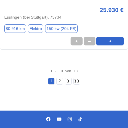
25.930 €
Esslingen (bei Stuttgart), 73734
80.916 km
Elektro
150 kw (204 PS)
★
➦
➜
1 - 10 von 13
1
2
❯
❯❯