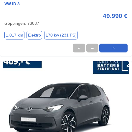
VW ID.3
49.990 €
Göppingen, 73037
1.017 km
Elektro
170 kw (231 PS)
★
➦
➜