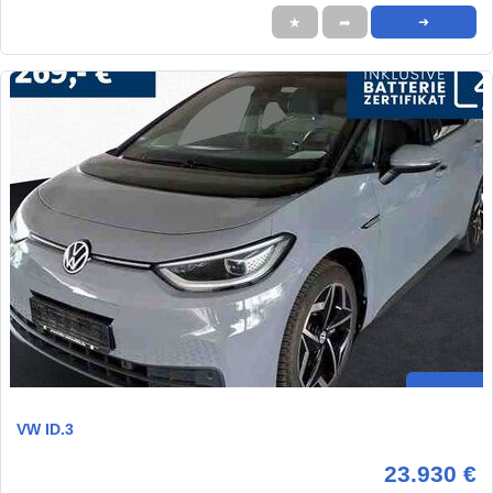
★
➦
➜
VW ID.3
23.930 €