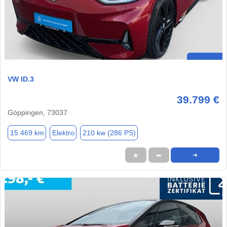
VW ID.3
39.799 €
Göppingen, 73037
15.469 km
Elektro
210 kw (286 PS)
★
➦
➜