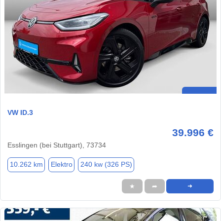
VW ID.3
39.996 €
Esslingen (bei Stuttgart), 73734
10.262 km
Elektro
240 kw (326 PS)
★
➦
➜