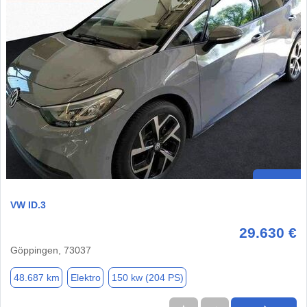
VW ID.3
29.630 €
Göppingen, 73037
48.687 km
Elektro
150 kw (204 PS)