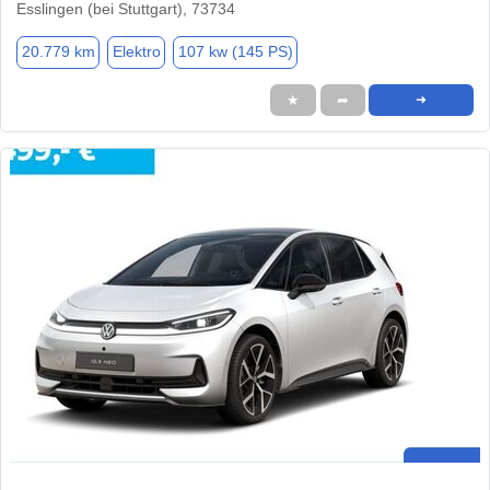
Esslingen (bei Stuttgart), 73734
20.779 km
Elektro
107 kw (145 PS)
★
➦
➜