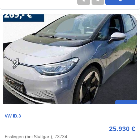
★
➦
➜
VW ID.3
25.930 €
Esslingen (bei Stuttgart), 73734