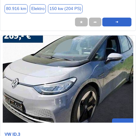
80.916 km
Elektro
150 kw (204 PS)
★
➦
➜
VW ID.3