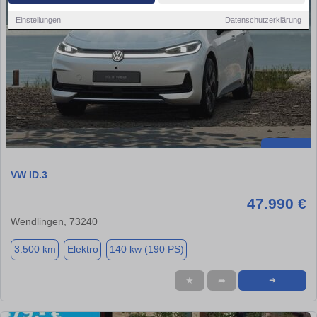
Einstellungen
Datenschutzerklärung
VW ID.3
47.990 €
Wendlingen, 73240
3.500 km
Elektro
140 kw (190 PS)
★
➦
➜