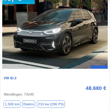
VW ID.3
48.680 €
Wendlingen, 73240
1.500 km
Elektro
210 kw (286 PS)