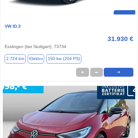
VW ID.3
31.930 €
Esslingen (bei Stuttgart), 73734
2.724 km
Elektro
150 kw (204 PS)
★
➦
➜