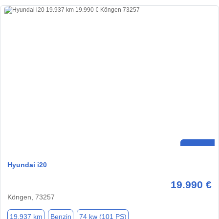
Hyundai i20
19.990 €
Köngen, 73257
19.937 km
Benzin
74 kw (101 PS)