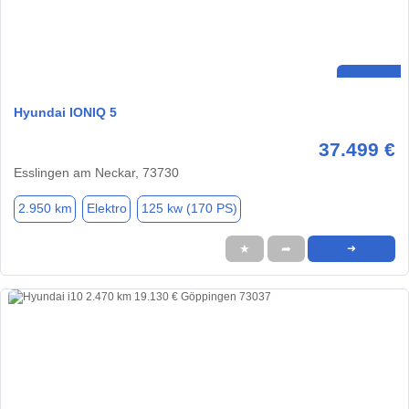
Hyundai IONIQ 5
37.499 €
Esslingen am Neckar, 73730
2.950 km
Elektro
125 kw (170 PS)
★
➦
➜