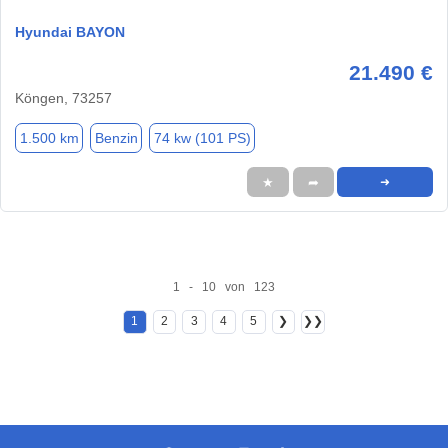
Hyundai BAYON
21.490 €
Köngen, 73257
1.500 km
Benzin
74 kw (101 PS)
★
➦
➜
1 - 10 von 123
1
2
3
4
5
❯
❯❯