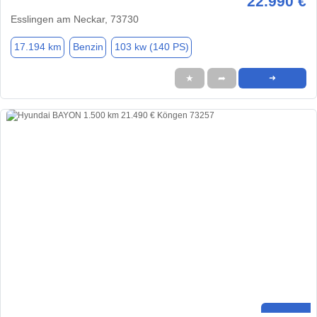
22.990 €
Esslingen am Neckar, 73730
17.194 km
Benzin
103 kw (140 PS)
★
➦
➜