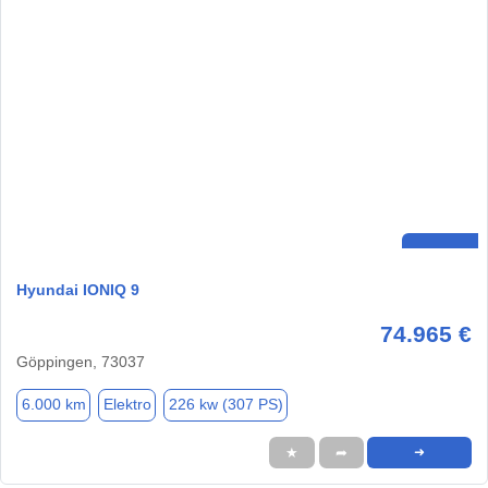
Hyundai IONIQ 9
74.965 €
Göppingen, 73037
6.000 km
Elektro
226 kw (307 PS)
★
➦
➜