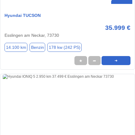
Hyundai TUCSON
35.999 €
Esslingen am Neckar, 73730
14.100 km
Benzin
178 kw (242 PS)
★
➦
➜