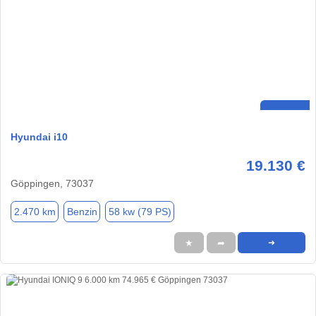
Hyundai i10
19.130 €
Göppingen, 73037
2.470 km
Benzin
58 kw (79 PS)
★
➦
➜