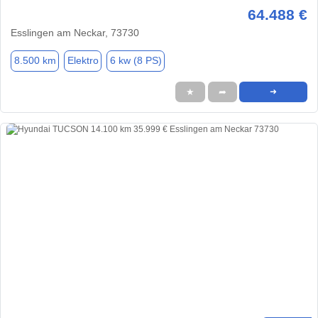
64.488 €
Esslingen am Neckar, 73730
8.500 km
Elektro
6 kw (8 PS)
★
➦
➜