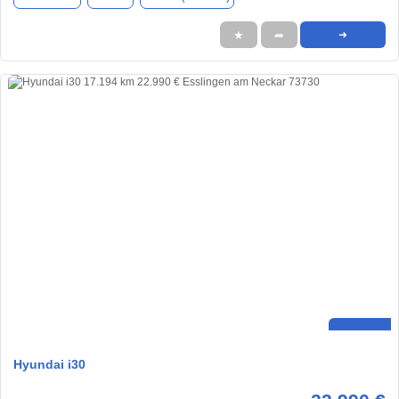
★
➦
➜
Hyundai i30