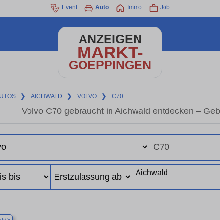
Event
Auto
Immo
Job
ANZEIGEN
MARKT-
GOEPPINGEN
UTOS
❯
AICHWALD
❯
VOLVO
❯
C70
Volvo C70 gebraucht in Aichwald entdecken – Geb
×