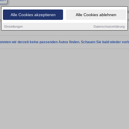
ald
Finden Sie in Aichwald Ihren gebr
Alle Cookies akzeptieren
Alle Cookies ablehnen
Sie in Aichwald einen Volvo C70 Gebrauchtwagen? Entdecken Sie gebrauchte C70
privat und vom Händler.
Einstellungen
Datenschutzerklärung
onnten wir derzeit keine passenden Autos finden. Schauen Sie bald wieder vorb