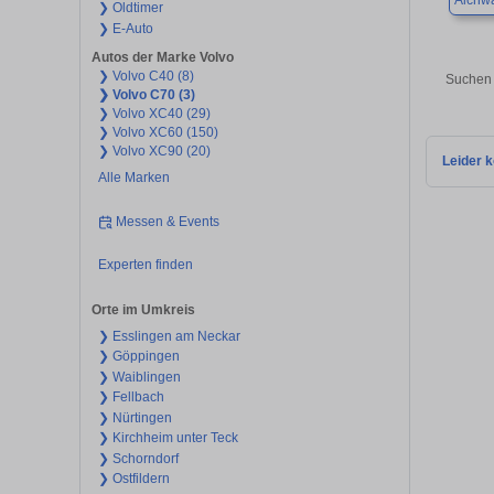
Aichw
❯ Oldtimer
❯ E-Auto
Autos der Marke Volvo
❯ Volvo C40 (8)
Suchen 
❯ Volvo C70 (3)
❯ Volvo XC40 (29)
❯ Volvo XC60 (150)
❯ Volvo XC90 (20)
Leider k
Alle Marken
Messen & Events
Experten finden
Orte im Umkreis
❯ Esslingen am Neckar
❯ Göppingen
❯ Waiblingen
❯ Fellbach
❯ Nürtingen
❯ Kirchheim unter Teck
❯ Schorndorf
❯ Ostfildern