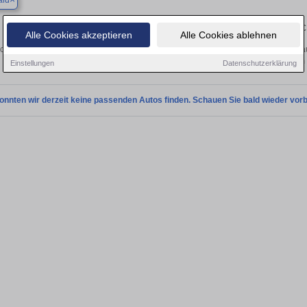
ald
Finden Sie in Aichwald Ihren gebrau
Alle Cookies akzeptieren
Alle Cookies ablehnen
chen Sie in Aichwald einen Smart ForTwo Gebrauchtwagen? Entdecken Sie gebra
Preisklassen von privat und vom
Einstellungen
Datenschutzerklärung
onnten wir derzeit keine passenden Autos finden. Schauen Sie bald wieder vorb