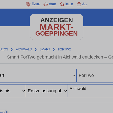
Event
Auto
Immo
Job
ANZEIGEN
MARKT-
GOEPPINGEN
UTOS
❯
AICHWALD
❯
SMART
❯
FORTWO
Smart ForTwo gebraucht in Aichwald entdecken – G
×