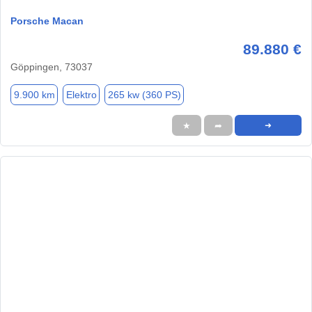
Porsche Macan
89.880 €
Göppingen, 73037
9.900 km
Elektro
265 kw (360 PS)
★
➦
➜