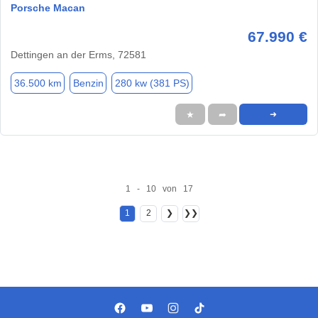
Porsche Macan
67.990 €
Dettingen an der Erms, 72581
36.500 km
Benzin
280 kw (381 PS)
★
➦
➜
1 - 10 von 17
1
2
❯
❯❯