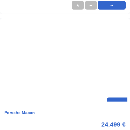
★
➦
➜
Porsche Macan
24.499 €