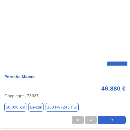
Porsche Macan
49.880 €
Göppingen, 73037
68.990 km
Benzin
180 kw (245 PS)
★
➦
➜