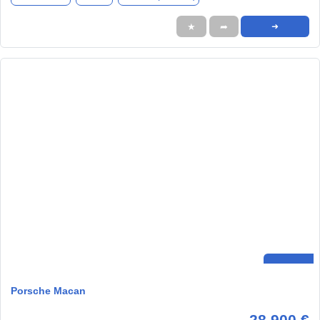
★
➦
➜
Porsche Macan
28.900 €