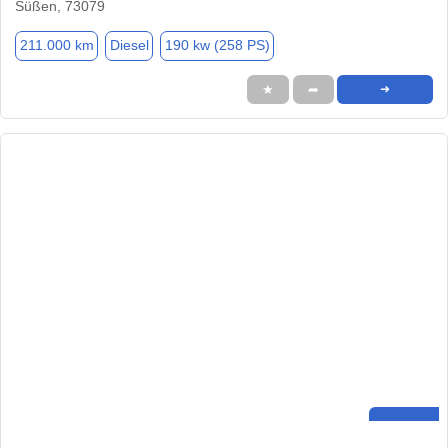
Süßen, 73079
211.000 km
Diesel
190 kw (258 PS)
★
➦
➜