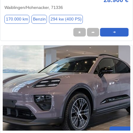
Waiblingen/Hohenacker, 71336
170.000 km
Benzin
294 kw (400 PS)
★
➦
➜