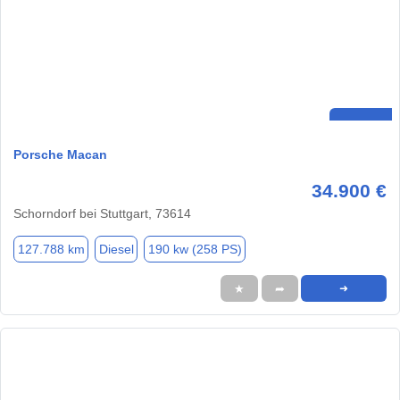
Porsche Macan
34.900 €
Schorndorf bei Stuttgart, 73614
127.788 km
Diesel
190 kw (258 PS)
★
➦
➜