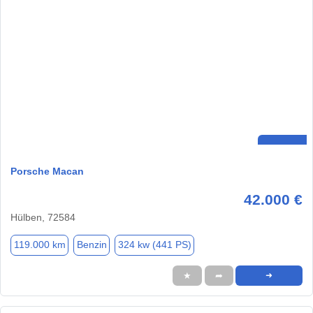
Porsche Macan
42.000 €
Hülben, 72584
119.000 km
Benzin
324 kw (441 PS)
★
➦
➜