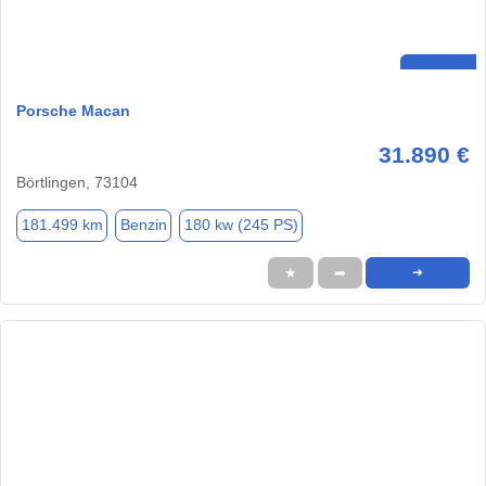
Porsche Macan
31.890 €
Börtlingen, 73104
181.499 km
Benzin
180 kw (245 PS)
★
➦
➜