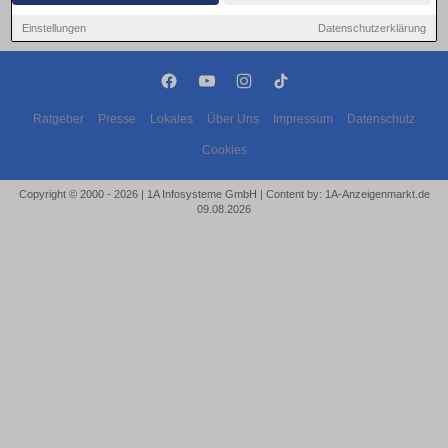
Einstellungen
Datenschutzerklärung
Ratgeber
Presse
Lokales
Über Uns
Impressum
Datenschutz
Cookies
Copyright © 2000 - 2026 | 1A Infosysteme GmbH | Content by: 1A-Anzeigenmarkt.de
09.08.2026