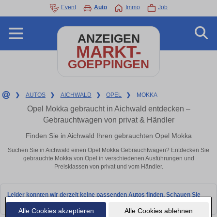
Event
Auto
Immo
Job
ANZEIGEN
MARKT-
GOEPPINGEN
❯
AUTOS
❯
AICHWALD
❯
OPEL
❯
MOKKA
Opel Mokka gebraucht in Aichwald entdecken –
Gebrauchtwagen von privat & Händler
Finden Sie in Aichwald Ihren gebrauchten Opel Mokka
Suchen Sie in Aichwald einen Opel Mokka Gebrauchtwagen? Entdecken Sie
gebrauchte Mokka von Opel in verschiedenen Ausführungen und
Preisklassen von privat und vom Händler.
Leider konnten wir derzeit keine passenden Autos finden. Schauen Sie
bald wieder vorbei!
Alle Cookies akzeptieren
Alle Cookies ablehnen