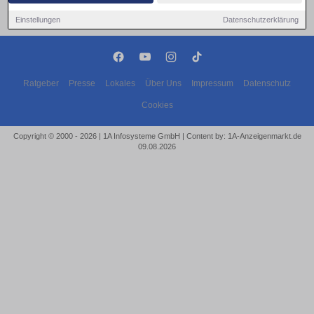
Einstellungen
Datenschutzerklärung
Ratgeber
Presse
Lokales
Über Uns
Impressum
Datenschutz
Cookies
Copyright © 2000 - 2026 | 1A Infosysteme GmbH | Content by: 1A-Anzeigenmarkt.de
09.08.2026