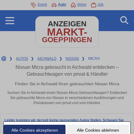
Event
Auto
Immo
Job
ANZEIGEN
MARKT-
GOEPPINGEN
❯
AUTOS
❯
AICHWALD
❯
NISSAN
❯
MICRA
Nissan Micra gebraucht in Aichwald entdecken –
Gebrauchtwagen von privat & Händler
Finden Sie in Aichwald Ihren gebrauchten Nissan Micra
Suchen Sie in Aichwald einen Nissan Micra Gebrauchtwagen? Entdecken
Sie gebrauchte Micra von Nissan in verschiedenen Ausführungen und
Preisklassen von privat und vom Händler.
Leider konnten wir derzeit keine passenden Autos finden. Schauen Sie
bald wieder vorbei!
Alle Cookies akzeptieren
Alle Cookies ablehnen