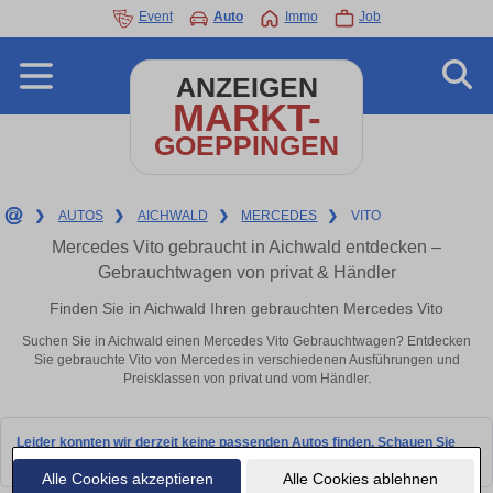
Event
Auto
Immo
Job
ANZEIGEN
MARKT-
GOEPPINGEN
❯
AUTOS
❯
AICHWALD
❯
MERCEDES
❯
VITO
Mercedes Vito gebraucht in Aichwald entdecken –
Gebrauchtwagen von privat & Händler
Finden Sie in Aichwald Ihren gebrauchten Mercedes Vito
Suchen Sie in Aichwald einen Mercedes Vito Gebrauchtwagen? Entdecken
Sie gebrauchte Vito von Mercedes in verschiedenen Ausführungen und
Preisklassen von privat und vom Händler.
Leider konnten wir derzeit keine passenden Autos finden. Schauen Sie
bald wieder vorbei!
Alle Cookies akzeptieren
Alle Cookies ablehnen