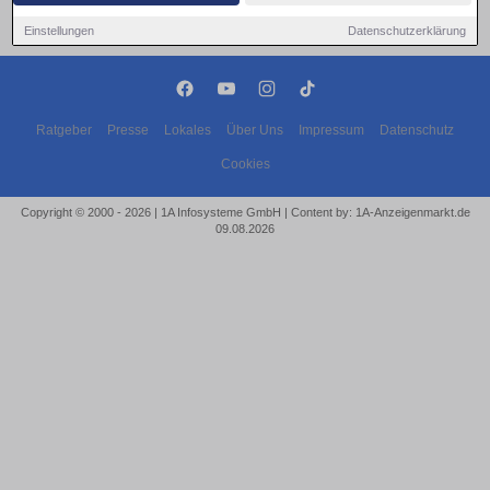
Einstellungen
Datenschutzerklärung
Ratgeber
Presse
Lokales
Über Uns
Impressum
Datenschutz
Cookies
Copyright © 2000 - 2026 | 1A Infosysteme GmbH | Content by: 1A-Anzeigenmarkt.de
09.08.2026