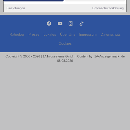
Einstellungen
Datenschutzerklärung
Ratgeber
Presse
Lokales
Über Uns
Impressum
Datenschutz
Cookies
Copyright © 2000 - 2026 | 1A Infosysteme GmbH | Content by: 1A-Anzeigenmarkt.de
08.08.2026