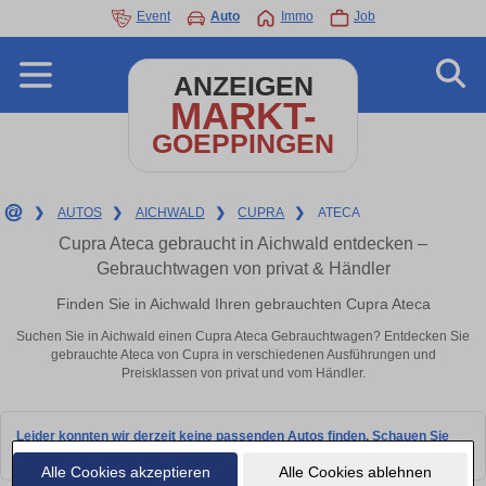
Event
Auto
Immo
Job
ANZEIGEN
MARKT-
GOEPPINGEN
❯
AUTOS
❯
AICHWALD
❯
CUPRA
❯
ATECA
Cupra Ateca gebraucht in Aichwald entdecken –
Gebrauchtwagen von privat & Händler
Finden Sie in Aichwald Ihren gebrauchten Cupra Ateca
Suchen Sie in Aichwald einen Cupra Ateca Gebrauchtwagen? Entdecken Sie
gebrauchte Ateca von Cupra in verschiedenen Ausführungen und
Preisklassen von privat und vom Händler.
Leider konnten wir derzeit keine passenden Autos finden. Schauen Sie
bald wieder vorbei!
Alle Cookies akzeptieren
Alle Cookies ablehnen