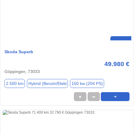
Skoda Superb
49.980 €
Göppingen, 73033
2.500 km
Hybrid (Benzin/Elekt
150 kw (204 PS)
★
➦
➜