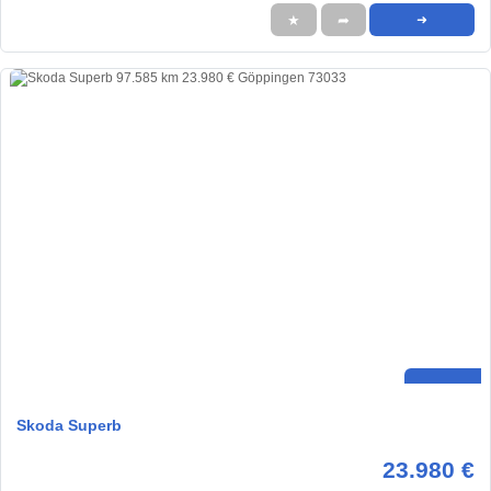
★
➦
➜
Skoda Superb
23.980 €