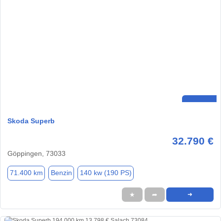
Skoda Superb
32.790 €
Göppingen, 73033
71.400 km
Benzin
140 kw (190 PS)
★
➦
➜