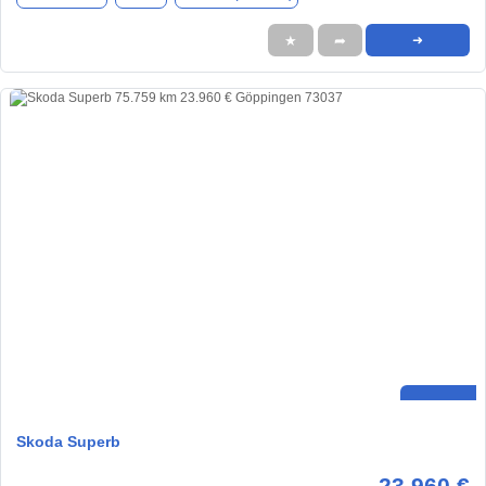
★
➦
➜
Skoda Superb
23.960 €