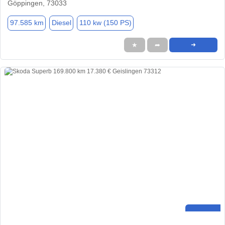
Göppingen, 73033
97.585 km
Diesel
110 kw (150 PS)
★
➦
➜