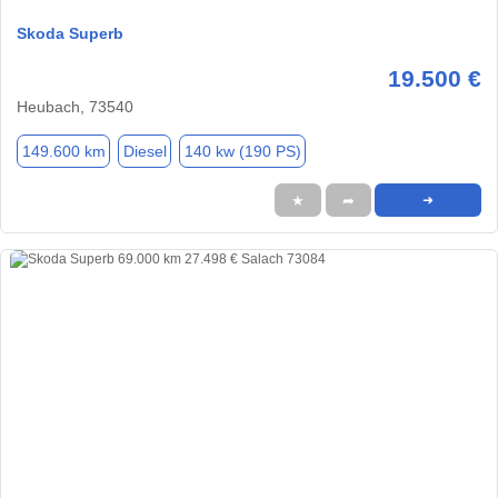
Skoda Superb
19.500 €
Heubach, 73540
149.600 km
Diesel
140 kw (190 PS)
★
➦
➜