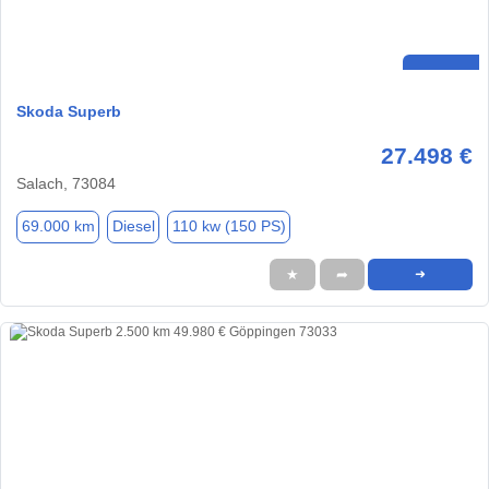
Skoda Superb
27.498 €
Salach, 73084
69.000 km
Diesel
110 kw (150 PS)
★
➦
➜