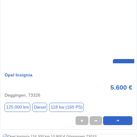
Opel Insignia
5.600 €
Deggingen, 73326
125.000 km
Diesel
118 kw (160 PS)
★
➦
➜