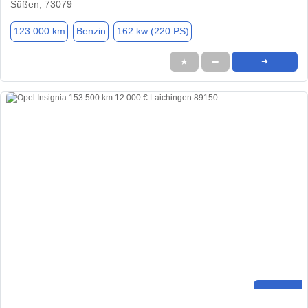
Süßen, 73079
123.000 km
Benzin
162 kw (220 PS)
★
➦
➜