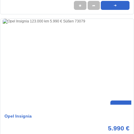
★
➦
➜
Opel Insignia
5.990 €