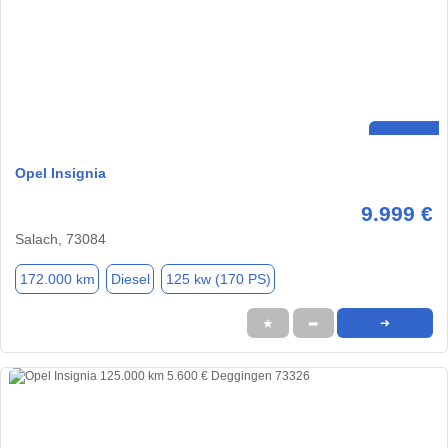
Opel Insignia
9.999 €
Salach, 73084
172.000 km
Diesel
125 kw (170 PS)
★
➦
➜