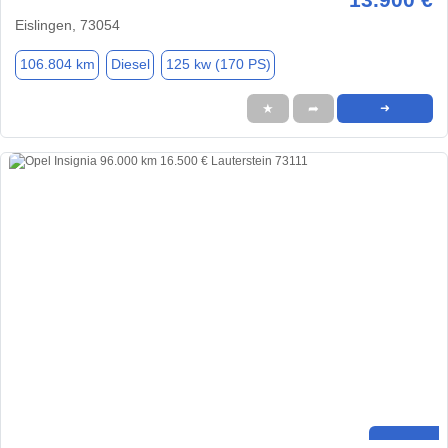
Eislingen, 73054
106.804 km
Diesel
125 kw (170 PS)
★
➦
➜