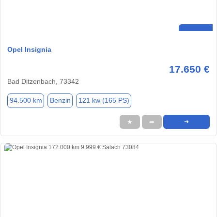
Opel Insignia
17.650 €
Bad Ditzenbach, 73342
94.500 km
Benzin
121 kw (165 PS)
★
➦
➜