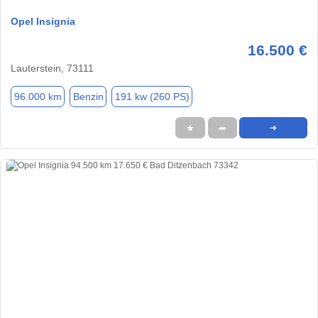
Opel Insignia
16.500 €
Lauterstein, 73111
96.000 km
Benzin
191 kw (260 PS)
★
➦
➜