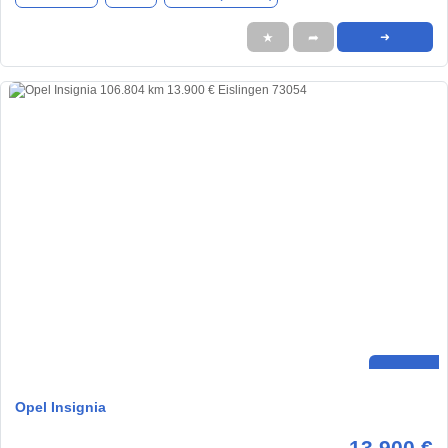
★
➦
➜
Opel Insignia
13.900 €