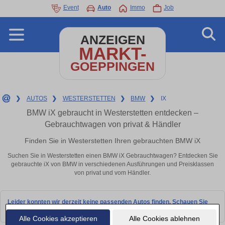
Event
Auto
Immo
Job
ANZEIGEN
MARKT-
GOEPPINGEN
❯
AUTOS
❯
WESTERSTETTEN
❯
BMW
❯
IX
BMW iX gebraucht in Westerstetten entdecken –
Gebrauchtwagen von privat & Händler
Finden Sie in Westerstetten Ihren gebrauchten BMW iX
Suchen Sie in Westerstetten einen BMW iX Gebrauchtwagen? Entdecken Sie
gebrauchte iX von BMW in verschiedenen Ausführungen und Preisklassen
von privat und vom Händler.
Leider konnten wir derzeit keine passenden Autos finden. Schauen Sie
bald wieder vorbei!
Alle Cookies akzeptieren
Alle Cookies ablehnen