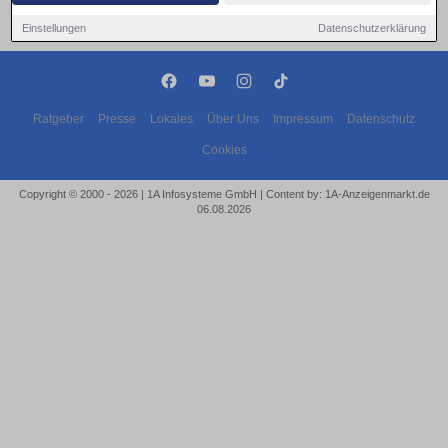
Einstellungen
Datenschutzerklärung
Ratgeber
Presse
Lokales
Über Uns
Impressum
Datenschutz
Cookies
Copyright © 2000 - 2026 | 1A Infosysteme GmbH | Content by: 1A-Anzeigenmarkt.de
06.08.2026