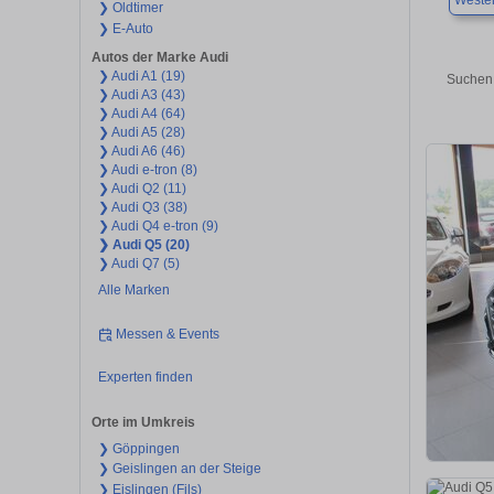
Wester
❯ Oldtimer
❯ E-Auto
Autos der Marke Audi
❯ Audi A1 (19)
Suchen 
❯ Audi A3 (43)
❯ Audi A4 (64)
❯ Audi A5 (28)
❯ Audi A6 (46)
❯ Audi e-tron (8)
❯ Audi Q2 (11)
❯ Audi Q3 (38)
❯ Audi Q4 e-tron (9)
❯ Audi Q5 (20)
❯ Audi Q7 (5)
Alle Marken
Messen & Events
Experten finden
Orte im Umkreis
❯ Göppingen
❯ Geislingen an der Steige
❯ Eislingen (Fils)