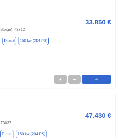
33.850 €
(Steige), 73312
Diesel
150 kw (204 PS)
★
➦
➜
47.430 €
 73037
Diesel
150 kw (204 PS)