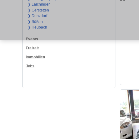
❯ Laichingen
❯ Gerstetten
❯ Donzdorf
❯ Süßen
❯ Heubach
Events
Freizeit
Immobilien
Jobs