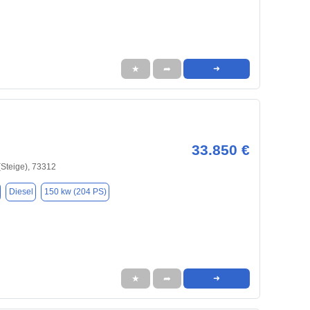
★
➦
➜
33.850 €
(Steige), 73312
Diesel
150 kw (204 PS)
★
➦
➜