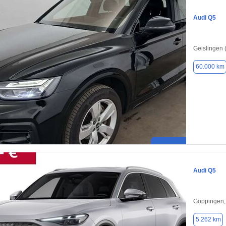
Audi Q5
Geislingen 
60.000 km
Audi Q5
Göppingen,
5.262 km