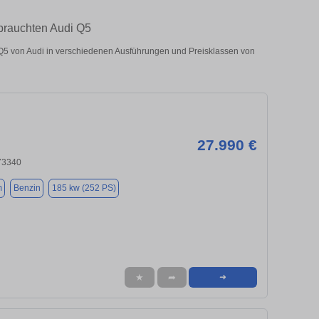
ebrauchten Audi Q5
Q5 von Audi in verschiedenen Ausführungen und Preisklassen von
27.990 €
 73340
m
Benzin
185 kw (252 PS)
★
➦
➜