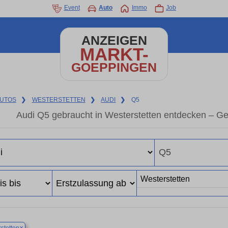
Event
Auto
Immo
Job
ANZEIGEN
MARKT-
GOEPPINGEN
UTOS
❯
WESTERSTETTEN
❯
AUDI
❯
Q5
Audi Q5 gebraucht in Westerstetten entdecken – G
×