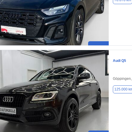
78.678 km
Audi Q5
Göppingen,
125.000 k