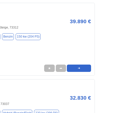
39.890 €
Steige, 73312
Benzin
150 kw (204 PS)
★
➦
➜
32.830 €
 73037