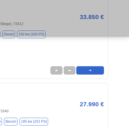
33.850 €
(Steige), 73312
Diesel
150 kw (204 PS)
★
➦
➜
27.990 €
 73340
m
Benzin
185 kw (252 PS)