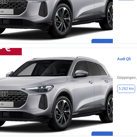
Audi Q5
Göppingen,
5.262 km