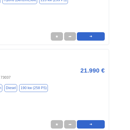
Hybrid (Benzin/Elekt
220 kw (299 PS)
★
➦
➜
21.990 €
 73037
m
Diesel
190 kw (258 PS)
★
➦
➜