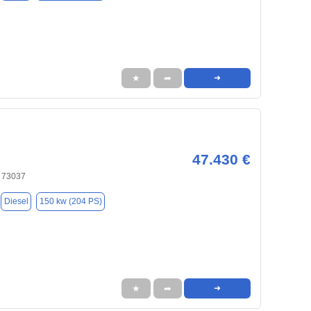
★
➦
➜
47.430 €
 73037
Diesel
150 kw (204 PS)
★
➦
➜