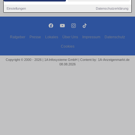
Einstellungen
Datenschutzerklärung
Ratgeber
Presse
Lokales
Über Uns
Impressum
Datenschutz
Cookies
Copyright © 2000 - 2026 | 1A Infosysteme GmbH | Content by: 1A-Anzeigenmarkt.de
08.08.2026