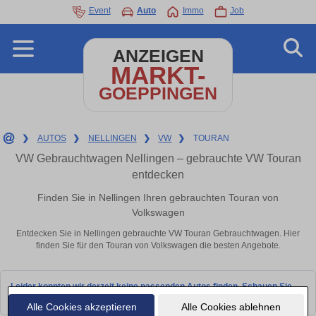
Event
Auto
Immo
Job
ANZEIGEN
MARKT-
GOEPPINGEN
❯
AUTOS
❯
NELLINGEN
❯
VW
❯
TOURAN
VW Gebrauchtwagen Nellingen – gebrauchte VW Touran
entdecken
Finden Sie in Nellingen Ihren gebrauchten Touran von
Volkswagen
Entdecken Sie in Nellingen gebrauchte VW Touran Gebrauchtwagen. Hier
finden Sie für den Touran von Volkswagen die besten Angebote.
Leider konnten wir derzeit keine passenden Autos finden. Schauen Sie
bald wieder vorbei!
Alle Cookies akzeptieren
Alle Cookies ablehnen