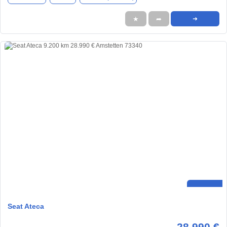
★
➦
➜
Seat Ateca
28.990 €