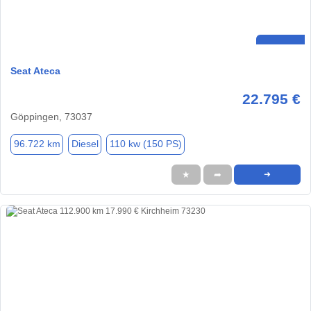
Seat Ateca
22.795 €
Göppingen, 73037
96.722 km
Diesel
110 kw (150 PS)
★
➦
➜