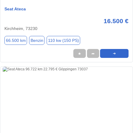
Seat Ateca
16.500 €
Kirchheim, 73230
66.500 km
Benzin
110 kw (150 PS)
★
➦
➜