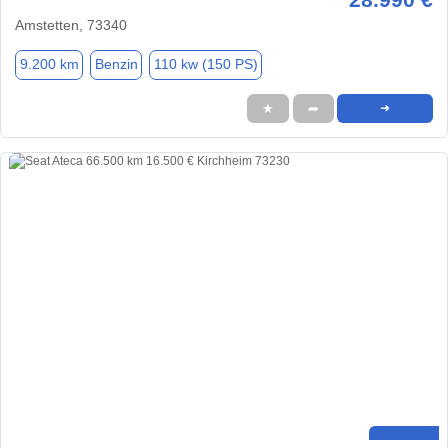
Amstetten, 73340
9.200 km
Benzin
110 kw (150 PS)
★
➦
➜