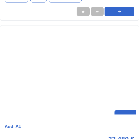
★
➦
➜
Audi A1
22.480 €