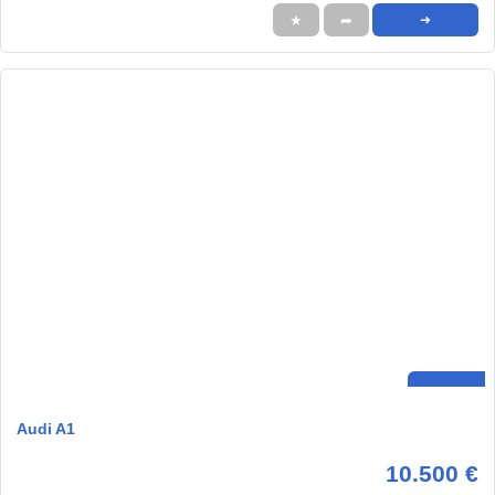
★
➦
➜
Audi A1
10.500 €