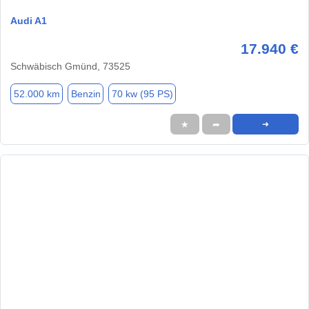
Audi A1
17.940 €
Schwäbisch Gmünd, 73525
52.000 km
Benzin
70 kw (95 PS)
★
➦
➜