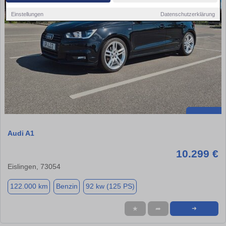
Einstellungen
Datenschutzerklärung
Audi A1
10.299 €
Eislingen, 73054
122.000 km
Benzin
92 kw (125 PS)
★
➦
➜