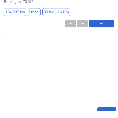
Börtlingen, 73104
124.897 km
Diesel
85 kw (116 PS)
★
➦
➜