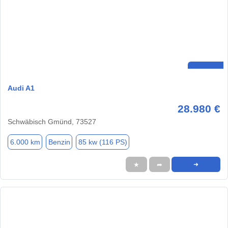
Audi A1
28.980 €
Schwäbisch Gmünd, 73527
6.000 km
Benzin
85 kw (116 PS)
★
➦
➜