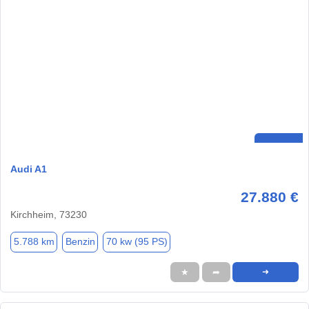
Audi A1
27.880 €
Kirchheim, 73230
5.788 km
Benzin
70 kw (95 PS)
★
➦
➜