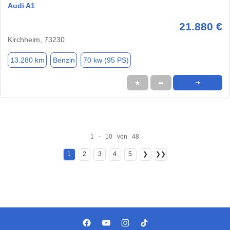
Audi A1
21.880 €
Kirchheim, 73230
13.280 km
Benzin
70 kw (95 PS)
★
➦
➜
1 - 10 von 48
1
2
3
4
5
❯
❯❯