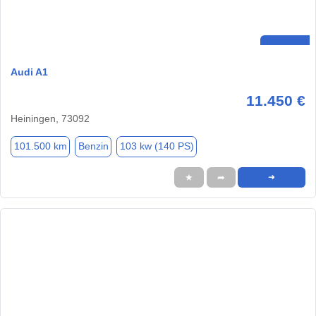
Audi A1
11.450 €
Heiningen, 73092
101.500 km
Benzin
103 kw (140 PS)
★
➦
➜