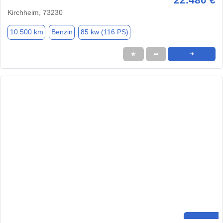
Kirchheim, 73230
10.500 km
Benzin
85 kw (116 PS)
★
➦
➜