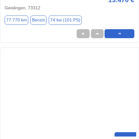
Geislingen, 73312
77.770 km
Benzin
74 kw (101 PS)
★
➦
➜