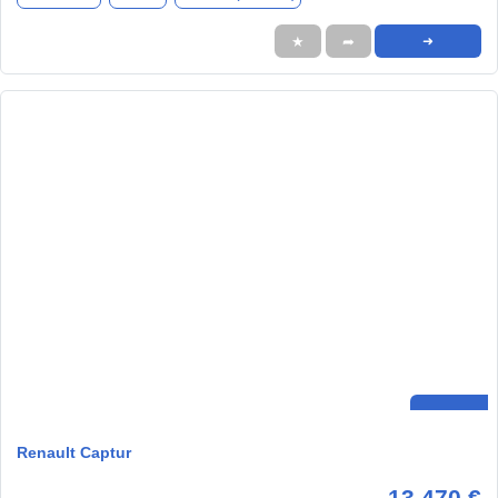
★
➦
➜
Renault Captur
13.470 €