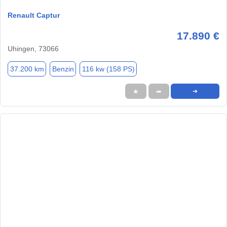
Renault Captur
17.890 €
Uhingen, 73066
37.200 km
Benzin
116 kw (158 PS)
★
➦
➜