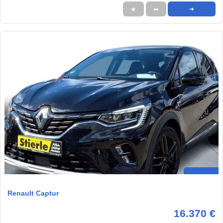
★
➦
➜
Renault Captur
16.370 €