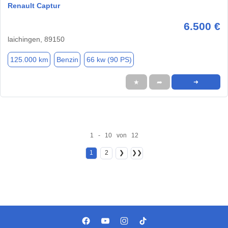
Renault Captur
6.500 €
laichingen, 89150
125.000 km
Benzin
66 kw (90 PS)
★
➦
➜
1 - 10 von 12
1
2
❯
❯❯