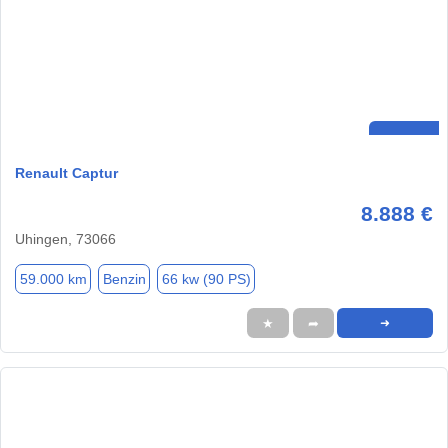
Renault Captur
8.888 €
Uhingen, 73066
59.000 km
Benzin
66 kw (90 PS)
★
➦
➜