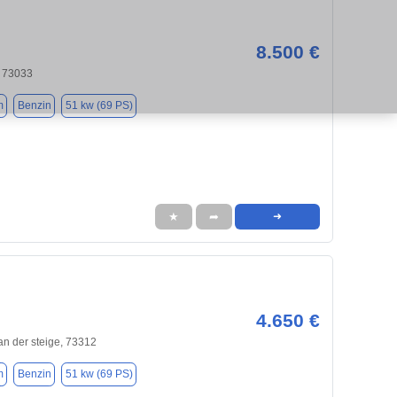
8.500 €
 73033
m
Benzin
51 kw (69 PS)
★
➦
➜
4.650 €
an der steige, 73312
m
Benzin
51 kw (69 PS)