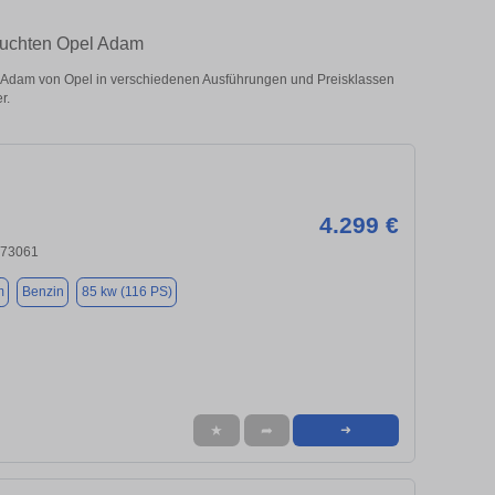
rauchten Opel Adam
Adam von Opel in verschiedenen Ausführungen und Preisklassen
r.
4.299 €
 73061
m
Benzin
85 kw (116 PS)
★
➦
➜