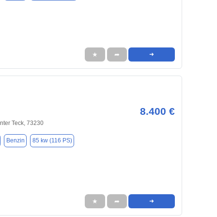
★
➦
➜
8.400 €
nter Teck, 73230
Benzin
85 kw (116 PS)
★
➦
➜