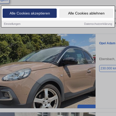
ingen
Finden Sie in Merklingen Ihren geb
Alle Cookies akzeptieren
Alle Cookies ablehnen
Sie in Merklingen einen Opel Adam Gebrauchtwagen? Entdecken Sie gebrauchte 
von privat und vom Händle
Einstellungen
Datenschutzerklärung
Opel Adam
Ebersbach,
230.000 k