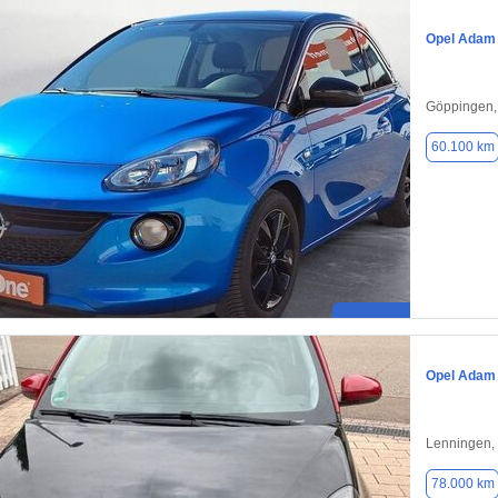
Opel Adam
Göppingen,
60.100 km
Opel Adam
Lenningen,
78.000 km