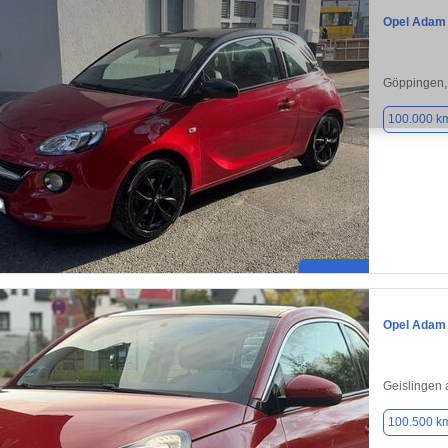
Opel Adam
Göppingen,
100.000 k
Opel Adam
Geislingen 
100.500 k