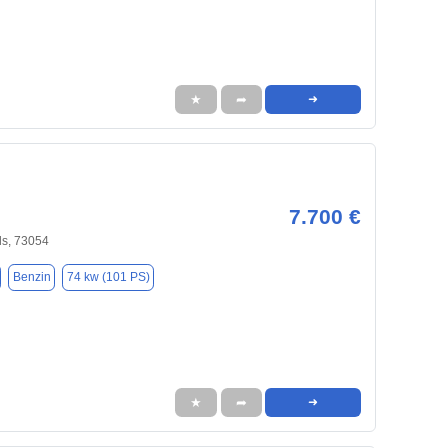
★
➦
➜
7.700 €
ils, 73054
Benzin
74 kw (101 PS)
★
➦
➜