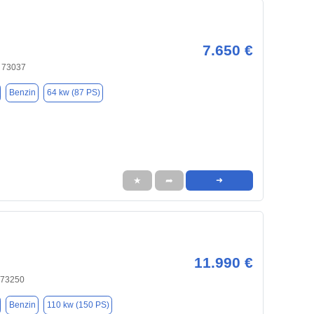
7.650 €
 73037
Benzin
64 kw (87 PS)
★
➦
➜
11.990 €
 73250
Benzin
110 kw (150 PS)