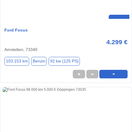
Ford Focus
4.299 €
Amstetten, 73340
103.153 km
Benzin
92 kw (125 PS)
★
➦
➜