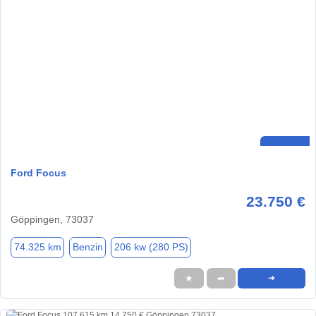
Ford Focus
23.750 €
Göppingen, 73037
74.325 km
Benzin
206 kw (280 PS)
★
➦
➜