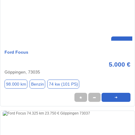
Ford Focus
5.000 €
Göppingen, 73035
98.000 km
Benzin
74 kw (101 PS)
★
➦
➜