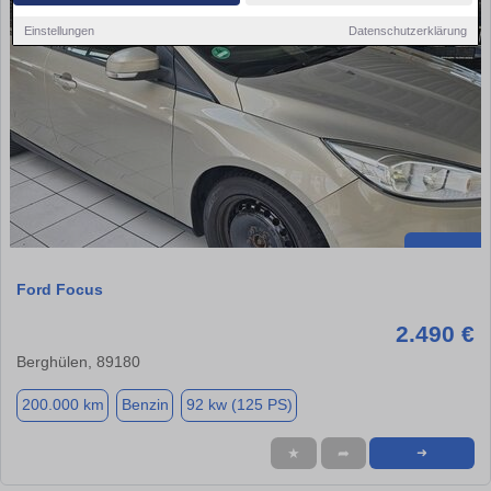
Einstellungen
Datenschutzerklärung
Ford Focus
2.490 €
Berghülen, 89180
200.000 km
Benzin
92 kw (125 PS)
★
➦
➜