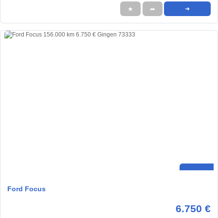
★
➦
➜
Ford Focus
6.750 €