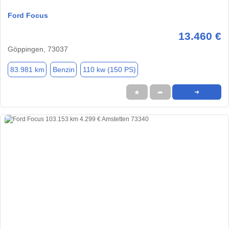
Ford Focus
13.460 €
Göppingen, 73037
83.981 km
Benzin
110 kw (150 PS)
★
➦
➜