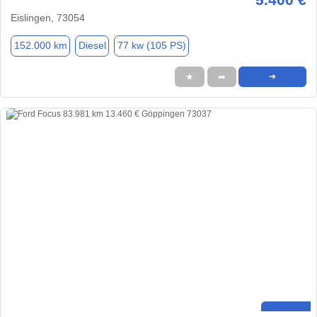
Eislingen, 73054
152.000 km
Diesel
77 kw (105 PS)
★
➦
➜