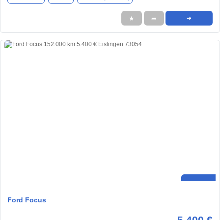
★
➦
➜
Ford Focus
5.400 €