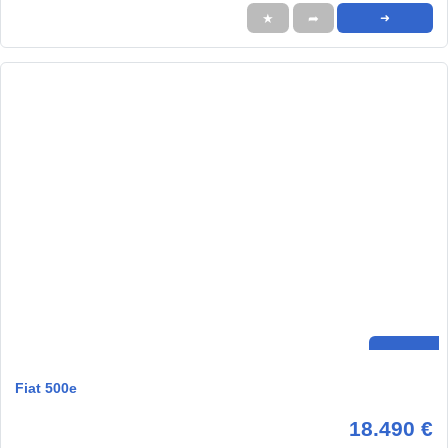
★
➦
➜
Fiat 500e
18.490 €