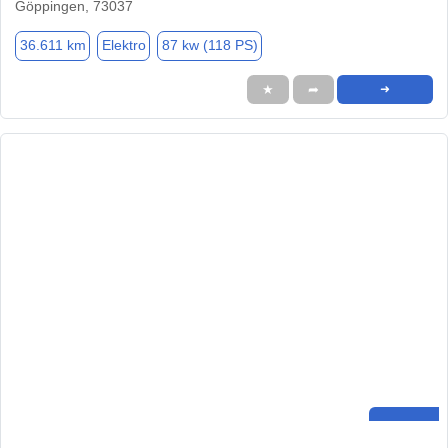
Göppingen, 73037
36.611 km
Elektro
87 kw (118 PS)
★
➦
➜