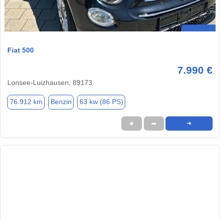
Fiat 500
7.990 €
Lonsee-Luizhausen, 89173
76.912 km
Benzin
63 kw (86 PS)
★
➦
➜