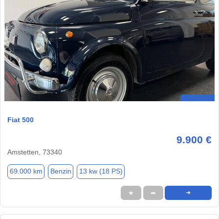
Fiat 500
9.900 €
Amstetten, 73340
69.000 km
Benzin
13 kw (18 PS)
★
➦
➜