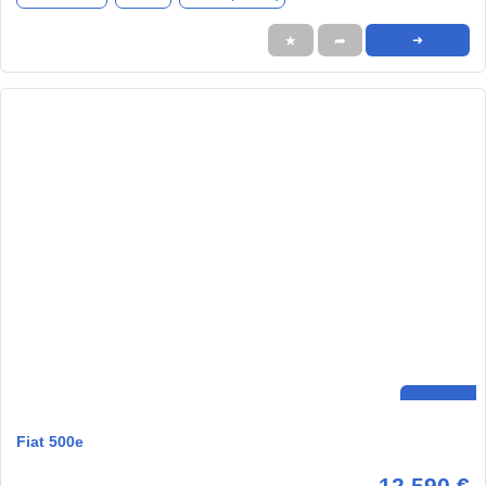
★
➦
➜
Fiat 500e
12.590 €