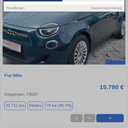
Einstellungen
Datenschutzerklärung
Fiat 500e
15.790 €
Göppingen, 73037
23.711 km
Elektro
70 kw (95 PS)
★
➦
➜