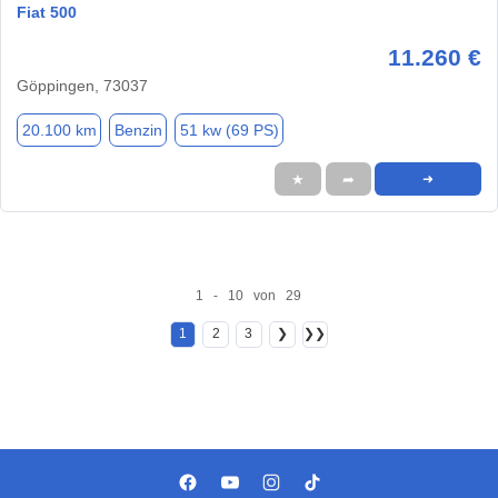
Fiat 500
11.260 €
Göppingen, 73037
20.100 km
Benzin
51 kw (69 PS)
★
➦
➜
1 - 10 von 29
1
2
3
❯
❯❯