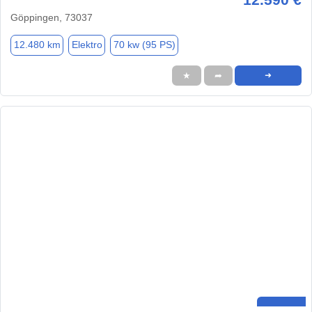
Göppingen, 73037
12.480 km
Elektro
70 kw (95 PS)
★
➦
➜