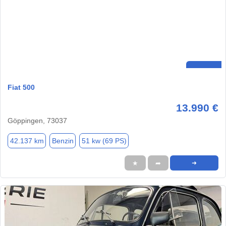
Fiat 500
13.990 €
Göppingen, 73037
42.137 km
Benzin
51 kw (69 PS)
★
➦
➜