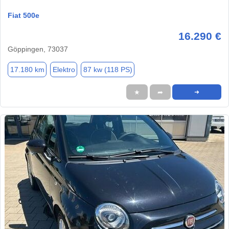
Fiat 500e
16.290 €
Göppingen, 73037
17.180 km
Elektro
87 kw (118 PS)
★
➦
➜