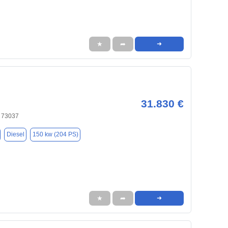
★
➦
➜
31.830 €
 73037
Diesel
150 kw (204 PS)
★
➦
➜