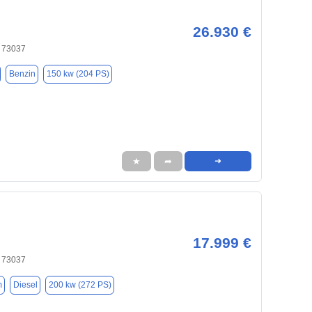
26.930 €
 73037
Benzin
150 kw (204 PS)
★
➦
➜
17.999 €
 73037
m
Diesel
200 kw (272 PS)