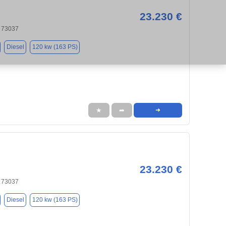
23.230 €
 73037
Diesel
120 kw (163 PS)
★
➦
➜
23.230 €
 73037
Diesel
120 kw (163 PS)