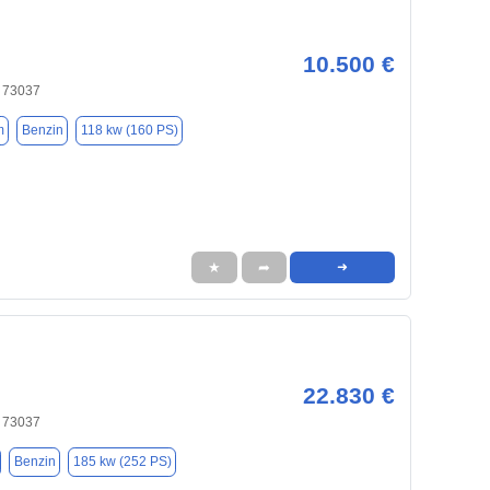
10.500 €
 73037
m
Benzin
118 kw (160 PS)
★
➦
➜
22.830 €
 73037
Benzin
185 kw (252 PS)