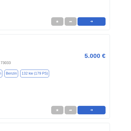
★
➦
➜
5.000 €
 73033
m
Benzin
132 kw (179 PS)
★
➦
➜