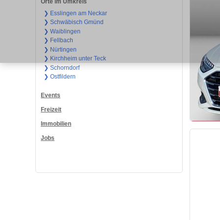
Orte im Umkreis
❯ Esslingen am Neckar
❯ Schwäbisch Gmünd
❯ Waiblingen
❯ Fellbach
❯ Nürtingen
❯ Kirchheim unter Teck
❯ Schorndorf
❯ Ostfildern
Events
Freizeit
Immobilien
Jobs