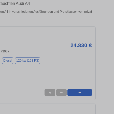
rauchten Audi A4
n A4 in verschiedenen Ausführungen und Preisklassen von privat
24.830 €
 73037
Diesel
120 kw (163 PS)
★
➦
➜