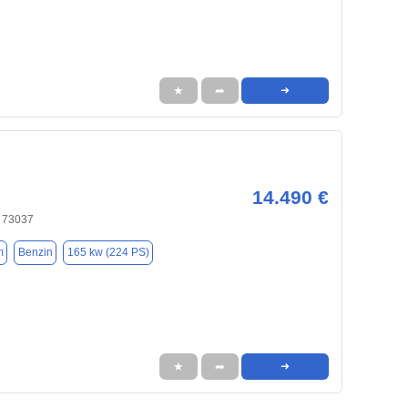
★
➦
➜
14.490 €
 73037
m
Benzin
165 kw (224 PS)
★
➦
➜