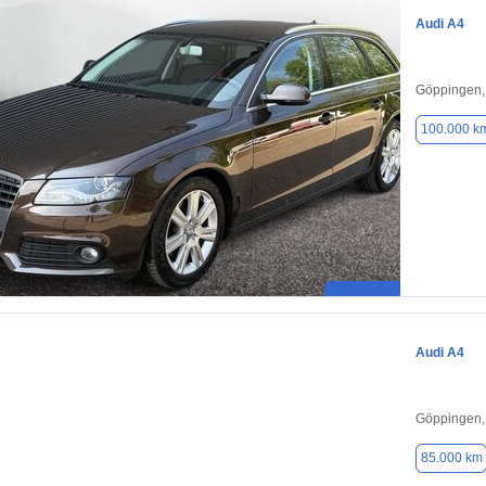
Audi A4
Göppingen,
100.000 k
Audi A4
Göppingen,
85.000 km