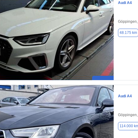
Audi A4
Göppingen,
48.175 km
Audi A4
Göppingen,
114.000 k