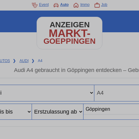
Event
Auto
Immo
Job
ANZEIGEN
MARKT-
GOEPPINGEN
UTOS
❯
AUDI
❯
A4
Audi A4 gebraucht in Göppingen entdecken – Geb