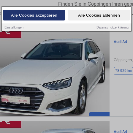
Finden Sie in Göppingen Ihren geb
Sie in Göppingen einen Audi A4 Gebrauchtwagen? Entdecken Sie gebrauchte A4 vo
Alle Cookies akzeptieren
Alle Cookies ablehnen
und vom Händler.
Einstellungen
Datenschutzerklärung
Audi A4
Göppingen,
78.929 km
Audi A4