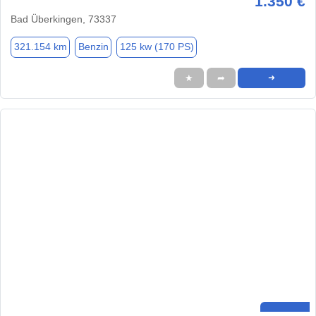
1.350 €
Bad Überkingen, 73337
321.154 km
Benzin
125 kw (170 PS)
★
➦
➜