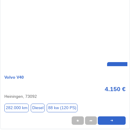
Volvo V40
4.150 €
Heiningen, 73092
282.000 km
Diesel
88 kw (120 PS)
★
➦
➜