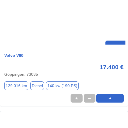
Volvo V60
17.400 €
Göppingen, 73035
129.016 km
Diesel
140 kw (190 PS)
★
➦
➜