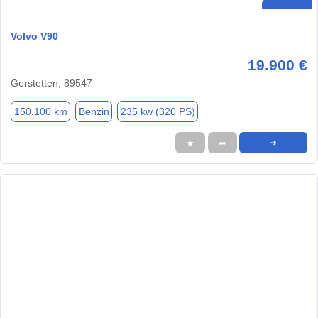
Volvo V90
19.900 €
Gerstetten, 89547
150.100 km
Benzin
235 kw (320 PS)
★
➦
➜