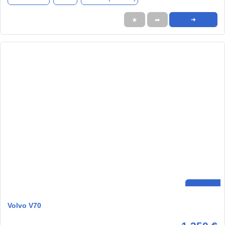
★
➦
➜
Volvo V70