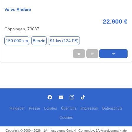
Volvo Andere
22.900 €
Göppingen, 73037
150.000 km
Benzin
91 kw (124 PS)
★
➦
➜
Ratgeber
Presse
Lokales
Über Uns
Impressum
Datenschutz
Cookies
Copyright © 2000 - 2026 | 1A Infosysteme GmbH | Content by: 1A-Anzeigenmarkt.de