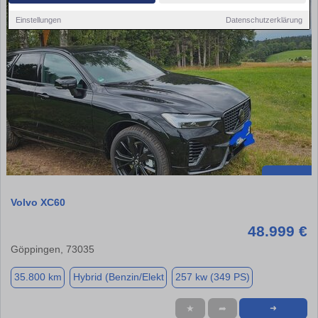
Einstellungen
Datenschutzerklärung
Volvo XC60
48.999 €
Göppingen, 73035
35.800 km
Hybrid (Benzin/Elekt
257 kw (349 PS)
★
➦
➜