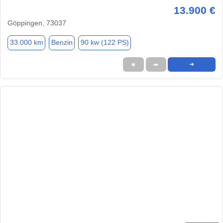
13.900 €
Göppingen, 73037
33.000 km
Benzin
90 kw (122 PS)
★
➦
➜