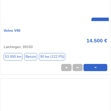
Volvo V40
14.500 €
Laichingen, 89150
53.000 km
Benzin
90 kw (122 PS)
★
➦
➜