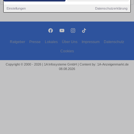
Einstellungen
Datenschutzerklärung
Ratgeber
Presse
Lokales
Über Uns
Impressum
Datenschutz
Cookies
Copyright © 2000 - 2026 | 1A Infosysteme GmbH | Content by: 1A-Anzeigenmarkt.de
08.08.2026