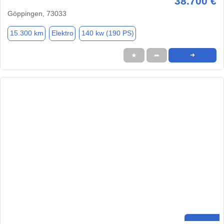
38.700 €
Göppingen, 73033
15.300 km
Elektro
140 kw (190 PS)
★
➦
➜