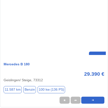
Mercedes B 180
29.390 €
Geislingen/ Steige, 73312
11.587 km
Benzin
100 kw (136 PS)
★
➦
➜