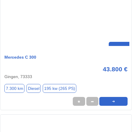
Mercedes C 300
43.800 €
Gingen, 73333
7.300 km
Diesel
195 kw (265 PS)
★
➦
➜