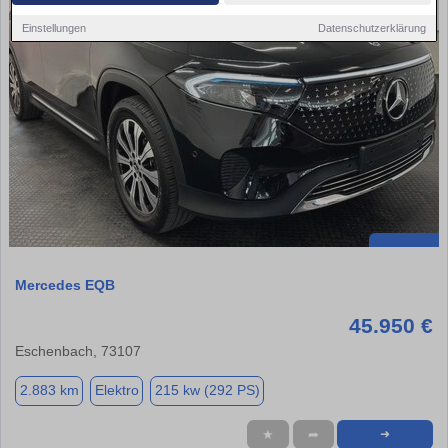
Einstellungen
Datenschutzerklärung
Mercedes EQB
45.950 €
Eschenbach, 73107
2.883 km
Elektro
215 kw (292 PS)
★
➦
➜