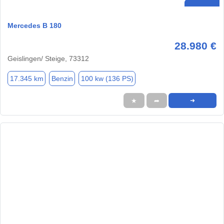
Mercedes B 180
28.980 €
Geislingen/ Steige, 73312
17.345 km
Benzin
100 kw (136 PS)
★
➦
➜