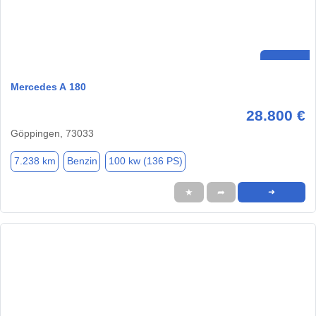
Mercedes A 180
28.800 €
Göppingen, 73033
7.238 km
Benzin
100 kw (136 PS)
★
➦
➜