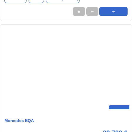
★
➦
➜
Mercedes EQA