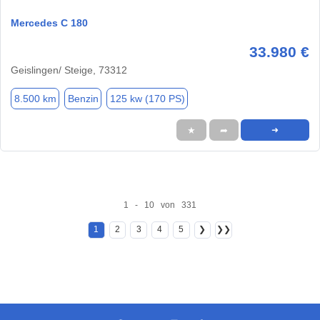
Mercedes C 180
33.980 €
Geislingen/ Steige, 73312
8.500 km
Benzin
125 kw (170 PS)
★
➦
➜
1 - 10 von 331
1
2
3
4
5
❯
❯❯