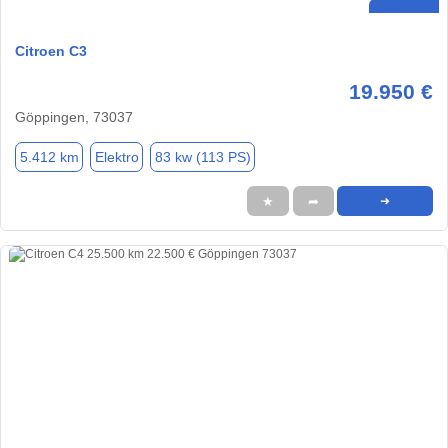
Citroen C3
19.950 €
Göppingen, 73037
5.412 km
Elektro
83 kw (113 PS)
★
➦
➜