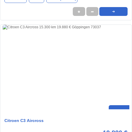
★
➦
➜
Citroen C3 Aircross