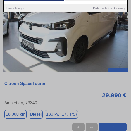
Einstellungen
Datenschutzerklärung
Citroen SpaceTourer
29.990 €
Amstetten, 73340
18.000 km
Diesel
130 kw (177 PS)
★
➦
➜