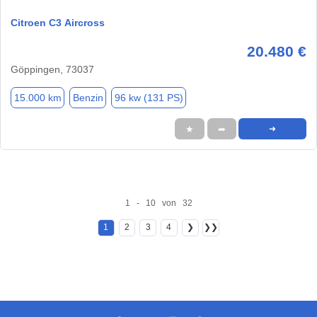
Citroen C3 Aircross
20.480 €
Göppingen, 73037
15.000 km
Benzin
96 kw (131 PS)
★
➦
➜
1 - 10 von 32
1
2
3
4
❯
❯❯