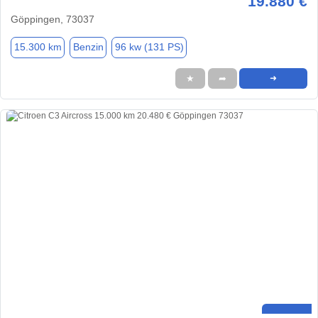
19.880 €
Göppingen, 73037
15.300 km
Benzin
96 kw (131 PS)
★
➦
➜