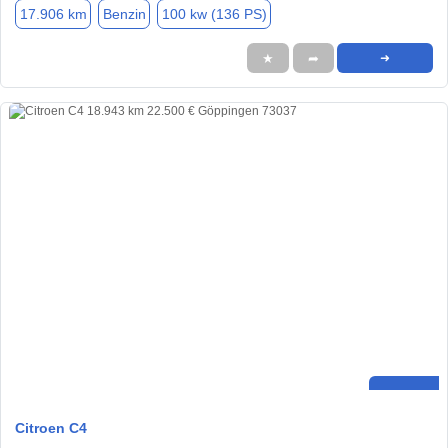
17.906 km
Benzin
100 kw (136 PS)
★
➦
➜
Citroen C4