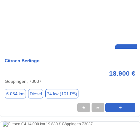
Citroen Berlingo
18.900 €
Göppingen, 73037
6.054 km
Diesel
74 kw (101 PS)
★
➦
➜