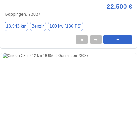
22.500 €
Göppingen, 73037
18.943 km
Benzin
100 kw (136 PS)
★
➦
➜