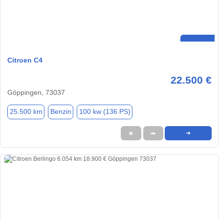
Citroen C4
22.500 €
Göppingen, 73037
25.500 km
Benzin
100 kw (136 PS)
★
➦
➜