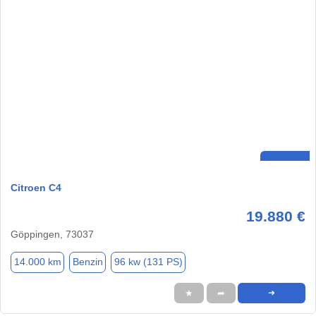
Citroen C4
19.880 €
Göppingen, 73037
14.000 km
Benzin
96 kw (131 PS)
★
➦
➜