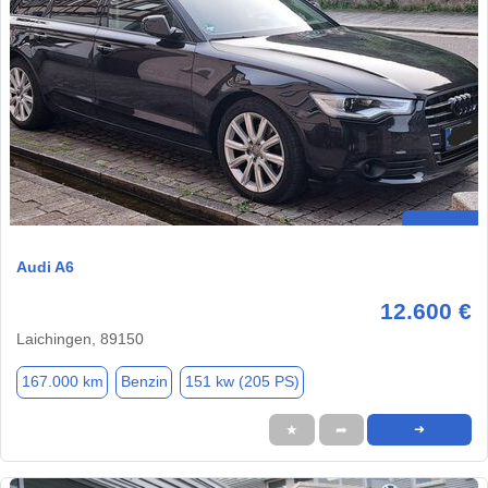
Audi A6
12.600 €
Laichingen, 89150
167.000 km
Benzin
151 kw (205 PS)
★
➦
➜