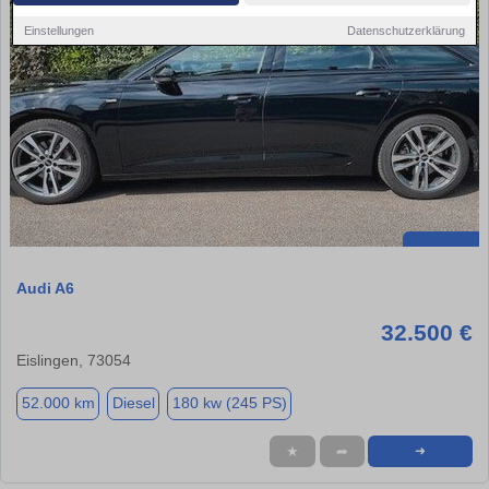
Einstellungen
Datenschutzerklärung
Audi A6
32.500 €
Eislingen, 73054
52.000 km
Diesel
180 kw (245 PS)
★
➦
➜