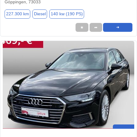
Göppingen, 73033
227.300 km
Diesel
140 kw (190 PS)
★
➦
➜