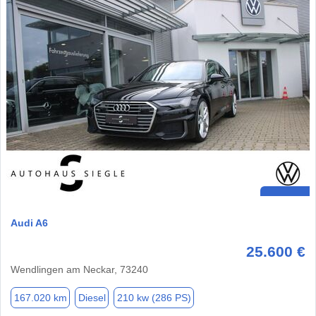
Audi A6
25.600 €
Wendlingen am Neckar, 73240
167.020 km
Diesel
210 kw (286 PS)