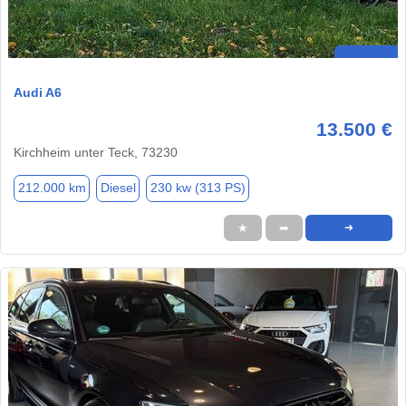
Audi A6
13.500 €
Kirchheim unter Teck, 73230
212.000 km
Diesel
230 kw (313 PS)
★
➦
➜