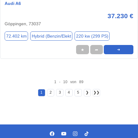
Audi A6
37.230 €
Göppingen, 73037
72.402 km
Hybrid (Benzin/Elekt
220 kw (299 PS)
★
➦
➜
1 - 10 von 89
1
2
3
4
5
❯
❯❯