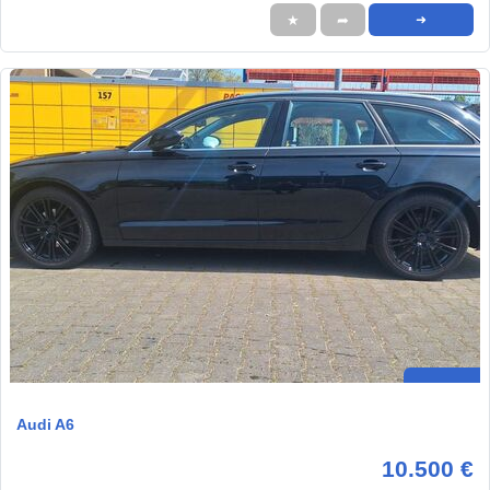
★
➦
➜
Audi A6
10.500 €