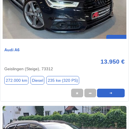
Audi A6
13.950 €
Geislingen (Steige), 73312
272.000 km
Diesel
235 kw (320 PS)
★
➦
➜