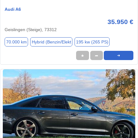
Audi A6
35.950 €
Geislingen (Steige), 73312
70.000 km
Hybrid (Benzin/Elekt
195 kw (265 PS)
★
➦
➜