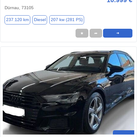
Dürnau, 73105
237.120 km
Diesel
207 kw (281 PS)
★
➦
➜