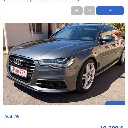
★
➦
➜
Audi A6
10.999 €