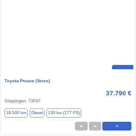
Toyota Proace (Verso)
37.790 €
Göppingen, 73037
18.500 km
Diesel
130 kw (177 PS)
★
➦
➜