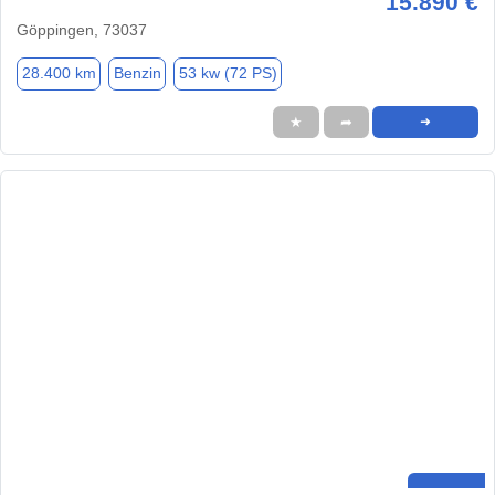
15.890 €
Göppingen, 73037
28.400 km
Benzin
53 kw (72 PS)
★
➦
➜