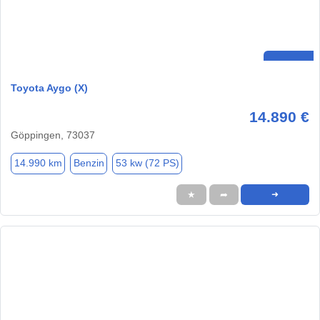
Toyota Aygo (X)
14.890 €
Göppingen, 73037
14.990 km
Benzin
53 kw (72 PS)
★
➦
➜