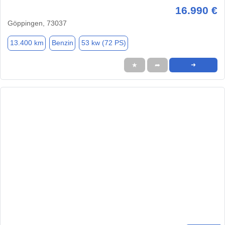
16.990 €
Göppingen, 73037
13.400 km
Benzin
53 kw (72 PS)
★
➦
➜