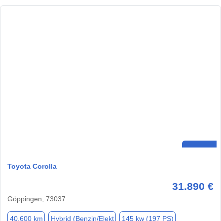
Toyota Corolla
31.890 €
Göppingen, 73037
40.600 km
Hybrid (Benzin/Elekt
145 kw (197 PS)