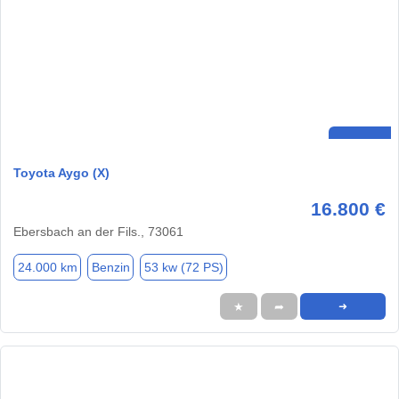
Toyota Aygo (X)
16.800 €
Ebersbach an der Fils., 73061
24.000 km
Benzin
53 kw (72 PS)
★
➦
➜