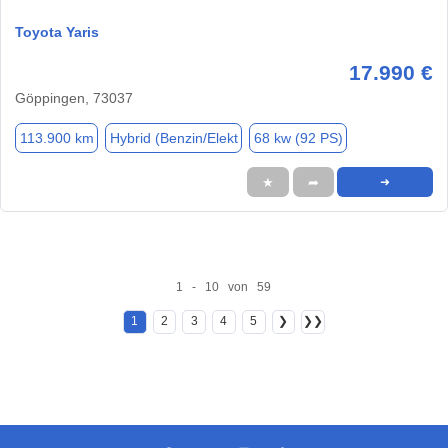
Toyota Yaris
17.990 €
Göppingen, 73037
113.900 km
Hybrid (Benzin/Elekt
68 kw (92 PS)
★
➦
➜
1 - 10 von 59
1
2
3
4
5
❯
❯❯