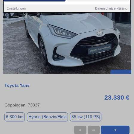
Einstellungen
Datenschutzerklärung
Toyota Yaris
23.330 €
Göppingen, 73037
6.300 km
Hybrid (Benzin/Elekt
85 kw (116 PS)
★
➦
➜