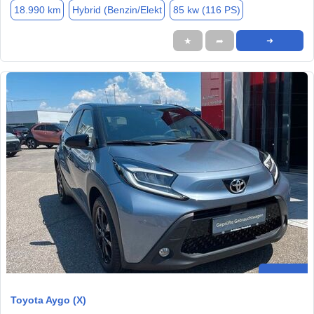
18.990 km
Hybrid (Benzin/Elekt
85 kw (116 PS)
★
➦
➜
Toyota Aygo (X)