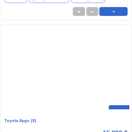
★
➦
➜
Toyota Aygo (X)